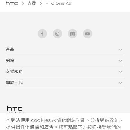
支援
HTC One A9‎
產品
5G
網站
快速入門手冊
智能手機
使用手冊
HTC Dev
支援服務
區塊鍊手機
HTC Research
服務中心
關於HTC
配件
產品有限保固說明
ESG
VIVE
公告欄
投資人
私隱政策
產品安全
本網站使用 cookies 來優化網站功能、分析網站效能、
© 2011-2026 HTC Corporation
提供個性化體驗和廣告。您可點擊下方按鈕接受我們的
加入HTC