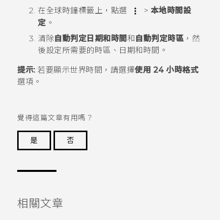
在
全球時鐘
標籤上，點選
>
本地時間設
定
。
清除
自動判定日期和時間
和
自動判定時區
，然
後設定所需要的時區、日期和時間。
提示:
若要顯示世界時間，請選擇
使用 24 小時格式
選項。
覺得這篇文章有用嗎？
是
否
謝謝您！
相關文章