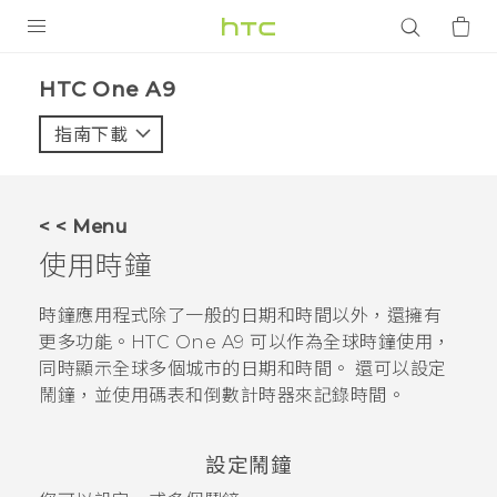
產品
HTC One A9‎
VIVE
指南下載
智能手機
G REIGNS
< < Menu
配件
使用
時鐘
VIVERSE
時鐘
應用程式除了一般的日期和時間以外，還擁有
更多功能。
HTC One A9
可以作為全球時鐘使用，
應用程式
同時顯示全球多個城市的日期和時間。 還可以設定
鬧鐘，並使用碼表和倒數計時器來記錄時間。
支援服務
登入
設定鬧鐘