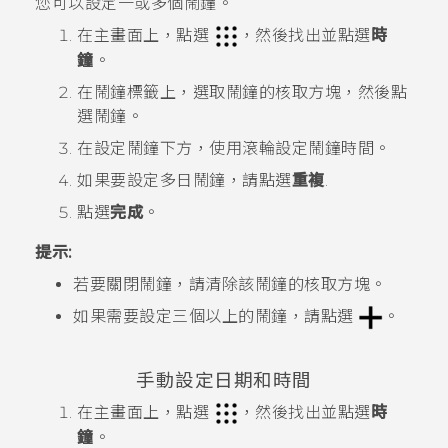
您可以設定一或多個鬧鐘。
在
主畫面
上，點選
，然後找出並點選
時
鐘
。
在
鬧鐘
標籤上，選取鬧鐘的核取方塊，然後點
選鬧鐘。
在
設定鬧鐘
下方，使用滾輪設定鬧鐘時間。
如果要設定多日鬧鐘，請點選
重複
.
點選
完成
。
提示:
若要關閉鬧鐘，請清除該鬧鐘的核取方塊。
如果需要設定三個以上的鬧鐘，請點選
。
手動設定日期和時間
在
主畫面
上，點選
，然後找出並點選
時
鐘
。