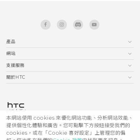
產品
5G
網站
快速入門手冊
智能手機
使用手冊
HTC Dev
支援服務
區塊鍊手機
HTC Research
服務中心
關於HTC
配件
產品有限保固說明
ESG
VIVE
公告欄
投資人
私隱政策
產品安全
本網站使用 cookies 來優化網站功能、分析網站效能、
© 2011-2026 HTC Corporation
提供個性化體驗和廣告。您可點擊下方按鈕接受我們的
加入HTC
HTC 法律文件
cookies，或在「Cookie 喜好設定」上管理您的偏
Security and Privacy Whitepaper