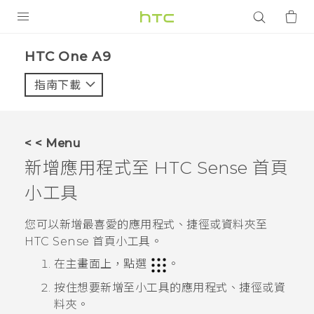
產品
HTC One A9‎
VIVE
指南下載
智能手機
G REIGNS
< < Menu
配件
新增應用程式至
HTC Sense
首頁
VIVERSE
小工具
應用程式
您可以新增最喜愛的應用程式、捷徑或資料夾至
HTC Sense
首頁小工具。
支援服務
在
主畫面
上，點選
。
登入
按住想要新增至小工具的應用程式、捷徑或資
料夾。