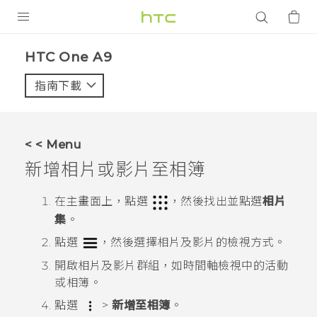
產品
HTC One A9‎
VIVE
指南下載
智能手機
G REIGNS
< < Menu
配件
新增相片或影片至相簿
VIVERSE
在
主畫面
上，點選
，然後找出並點選
相片
集
。
應用程式
點選
，然後選擇相片及影片的檢視方式。
支援服務
開啟相片及影片群組，如
時間軸
檢視中的活動
或相簿。
登入
點選
>
新增至相簿
。