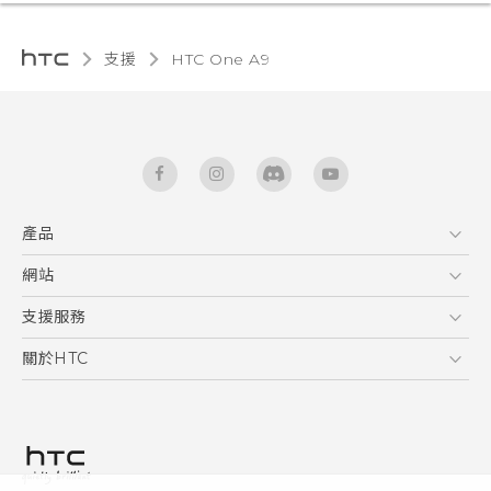
支援
HTC One A9‎
產品
5G
網站
快速入門手冊
智能手機
使用手冊
HTC Dev
支援服務
區塊鍊手機
HTC Research
服務中心
關於HTC
配件
產品有限保固說明
ESG
VIVE
公告欄
投資人
私隱政策