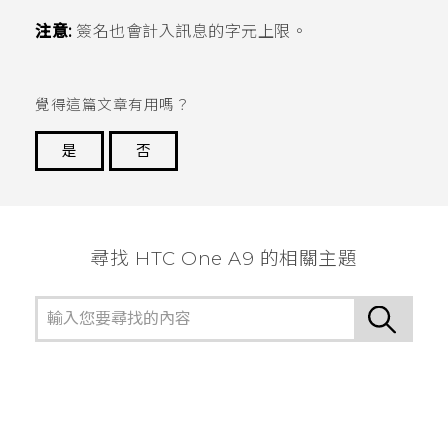
注意:
簽名也會計入訊息的字元上限。
覺得這篇文章有用嗎？
是
否
謝謝您！
尋找 HTC One A9 的相關主題