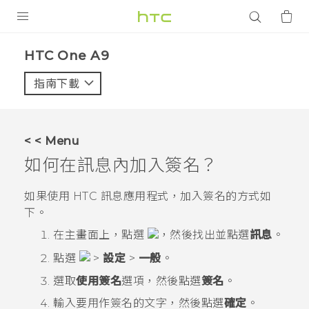
產品
HTC One A9‎
VIVE
指南下載
智能手機
G REIGNS
< < Menu
配件
如何在訊息內加入簽名？
VIVERSE
如果使用 HTC
訊息
應用程式，加入簽名的方式如
下。
應用程式
在
主畫面
上，點選
，然後找出並點選
訊息
。
支援服務
點選
>
設定
>
一般
。
登入
選取
使用簽名
選項，然後點選
簽名
。
輸入要用作簽名的文字，然後點選
確定
。