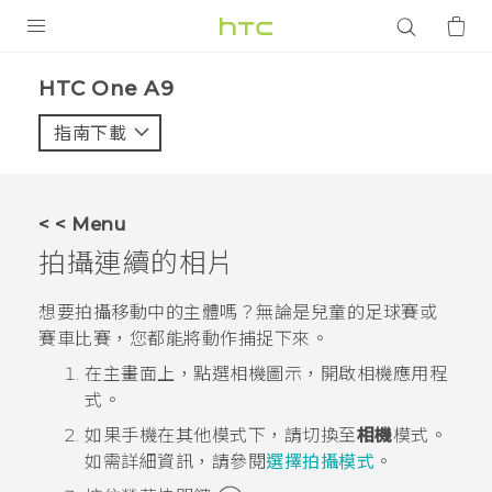
產品
HTC One A9‎
VIVE
指南下載
智能手機
G REIGNS
< < Menu
配件
拍攝連續的相片
VIVERSE
想要拍攝移動中的主體嗎？無論是兒童的足球賽或
賽車比賽，您都能將動作捕捉下來。
應用程式
在
主畫面
上，點選相機圖示，開啟
相機
應用程
支援服務
式。
如果手機在其他模式下，請切換至
相機
模式。
登入
如需詳細資訊，請參閱
選擇拍攝模式
。