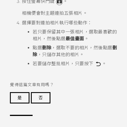
按住螢幕快門鍵
。
相機便會對主題連拍五張相片。
選擇要對連拍相片執行哪些動作：
若只要保留其中一張相片，選取最喜歡的
相片，然後點選
最佳畫面
。
點選
刪除
，選取不要的相片，然後點選
刪
除
，只儲存其他的相片。
若要儲存整批相片，只要按下
。
覺得這篇文章有用嗎？
是
否
謝謝您！