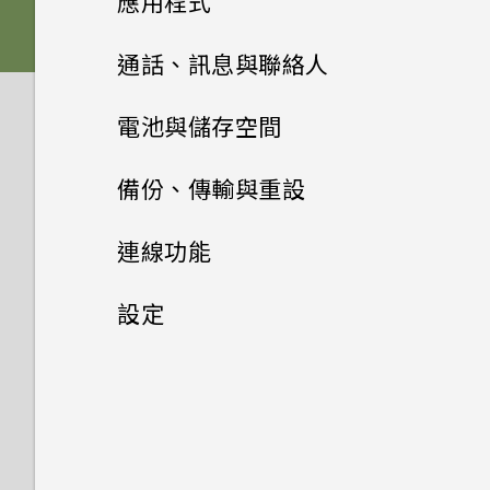
應用程式
三方的輸入法？
如何將手機的網際網路連線分享
dual sim
如何變更相機取景器的長寬比？
給其他裝置使用？
重新整理內容
如何設定預設的簡訊應用程式？
雙 Nano SIM 卡
何謂 主題應用程式？
音效
HTC BlinkFeed
相機畫面
HTC Sense 首頁小工具如何運
通話、訊息與聯絡人
從雲端儲存空間還原備份
我的 HTC 手機有專用的相機按
作？
手機能在找不到 Wi-Fi 或訊號
擷取手機畫面
為何收不到使用 iPhone 的聯
記憶卡
下載主題
相片集
鈕嗎？
選擇拍攝模式
手機通話功能
何謂 HTC BlinkFeed？
太弱時自動切換至行動網路嗎？
電池與儲存空間
絡人的訊息？
從 Android 手機傳輸內容
為何 HTC Sense 首頁小工具會
HTC Sense 首頁
相片編輯工具
電池
將主題加入我的最愛
訊息
在相片集內檢視相片和影片
能否讓相機停留在待機模式以節
顯示應用程式推薦？我從未使用
縮放
開啟或關閉 HTC BlinkFeed
電源及儲存空間管理
使用智慧搜尋撥號
忘記了 Google 帳號的密碼該
備份、傳輸與重設
如何在訊息內加入簽名？
省電力？要如何設定？
從 iPhone 傳輸內容的方式
過這些類型的應用程式。
怎麼辦？
娛樂
動作手勢
聯絡人
選取相片進行編輯
切換手機開關
重新建立自己的主題
新增相片或影片至相簿
傳送多媒體訊息 (MMS)
開啟或關閉相機閃光燈
儲存文章供日後觀賞
回撥未接來電
同步、備份及重設
顯示電池百分比
連線功能
為何在聯絡人應用程式內看不到
我拍攝的相片是否包含地理標
透過 iCloud 傳送 iPhone 內
能否移除 HTC Sense 首頁小工
日曆與電子郵件
為何無法在應用程式內使用多指
切換 HTC BoomSound 的模
觸控手勢
最近新增的聯絡人？
調整相片
使用雙網路管理員管理 Nano
聯絡人清單
混合及配對主題
記？
容
具上的應用程式推薦？
將相片或影片複製或移至其他相
傳送群組訊息
拍攝相片
手勢？
張貼到社交網路
快速撥號
式
查看電池用量
網際網路連線
新增社交網路、電子郵件帳號等
設定
SIM 卡
Google 搜尋及應用程式
簿
檢視日曆
開啟應用程式
如何移除重複的聯絡人？
在相片上畫圖
設定個人檔案
尋找主題
我本來就能存取線上服務的相片
取得聯絡人及其他內容的其他方
如何善加利用 HTC Sense 首頁
繼續撰寫訊息草稿
無線分享
提示：如何拍出更棒的相片
為何將手機側向轉動時畫面未跟
餐廳推薦
使用語音撥打電話
使用 HTC BoomSound 搭配
極致省電模式
同步帳號
設定和隱私權
開啟或關閉數據連線
其他應用程式
需要使用手機的快速指引嗎？
及影片，為何還要使用 One 相
法
小工具？
新增相片及影片標籤
使用 Google 即時資訊取得最
著旋轉？
排程或編輯活動
耳機
分享內容
如何變更電子郵件訊息內的簽
片集？
套用相片濾鏡
新增新的聯絡人
分享主題
當下的資訊
傳送簡訊 (SMS)
拍攝影片
在 HTC BlinkFeed 上新增內
開啟或關閉 藍牙
撥打分機號碼
延長電池使用時間的提示
移除帳號
名？
管理數據使用量
開啟或關閉定位服務
Car 開車夥伴
在手機和電腦之間傳送相片、影
手機上為何會出現餐廳推薦？
搜尋相片及影片
我透過藍牙傳送了一些檔案到電
容的方式
選擇要顯示的日曆
聆聽音樂
切換最近使用的應用程式
為何魔法變臉無法在某些相片中
片及音樂
美化人物照
編輯聯絡人的資訊
刪除主題
搜尋 HTC Desire 728 dual
腦。檔案存到哪裡去了？
轉寄訊息
在錄影期間拍照 — 影像相片
連接藍牙耳機
通話記錄
查看電池記錄
備份檔案、資料和設定的方式
Wi-Fi 連線