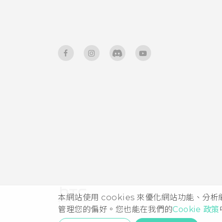
HTC Sense 鍵盤
輸入文字
使用文字預測輸入文字
使用滑行鍵盤
語音輸入文字
硬體或連線發生了問題嗎？
本網站使用 cookies 來優化網站功能、分
管理您的偏好。您也能在我們的
Cookie 政策