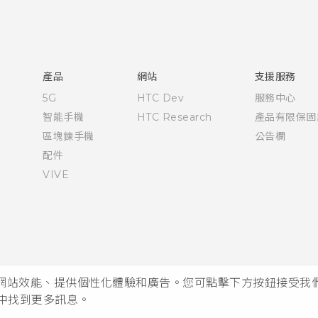
快速入門手冊
使用手冊
English - Quick start guide
English - User manual
產品
網站
支援服務
5G
HTC Dev
服務中心
智能手機
HTC Research
產品有限保固
區塊鍊手機
公告欄
配件
VIVE
析網站效能、提供個性化體驗和廣告。您可點擊下方按鈕接受我們的 
中找到更多訊息。