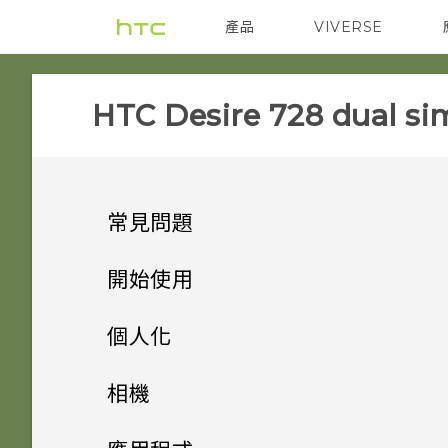
產品
VIVERSE
VIVE
智能手機
HTC Desire 728 dual sim
常見問題
COMMUNICATION
開始使用
SETTINGS
手機上的各種便利功能
如何讓動態更新及生日顯示在我
個人化
的來電顯示？
GETTING STARTED
打開包裝
要如何得知我的手機能否在其他
手機設定及傳輸
個人化
相機
國家的本國網路內使用？
螢幕在使用擴音功能時會關閉，
APPS & FEATURES
熟悉新手機的功能
如何切換 HTC Sense 鍵盤和第
個人化
要如何重新開啟螢幕？
HTC Desire 728 dual sim
影像
相機
初次設定 HTC Desire 728