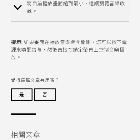
將
目前播放
畫面縮到最小，繼續瀏覽音樂收
藏。
提示:
如果畫面在播放音樂期間關閉，您可以按下
電
源
來喚醒螢幕，然後直接在鎖定螢幕上控制音樂播
放。
覺得這篇文章有用嗎？
是
否
謝謝您！
相關文章