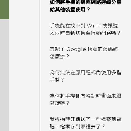
如何將手機的網際網路連線分享
給其他裝置使用？
如何設定預設的簡訊應用程式？
手機能在找不到 Wi-Fi 或訊號
為何收不到使用 iPhone 的聯
太弱時自動切換至行動網路嗎？
絡人的訊息？
忘記了 Google 帳號的密碼該
如何在訊息內加入簽名？
怎麼辦？
為何在聯絡人應用程式內看不到
為何無法在應用程式內使用多指
最近新增的聯絡人？
手勢？
如何移除重複的聯絡人？
為何將手機側向轉動時畫面未跟
著旋轉？
如何變更電子郵件訊息內的簽
名？
我透過藍牙傳送了一些檔案到電
腦。檔案存到哪裡去了？