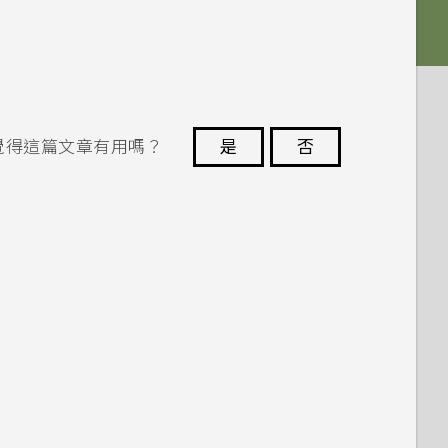
覺得這篇文章有用嗎？
是
否
謝謝您！