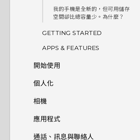
我的手機是全新的，但可用儲存
空間卻比總容量少。為什麼？
GETTING STARTED
APPS & FEATURES
如何切換 HTC Sense 鍵盤和第
三方的輸入法？
開始使用
如何變更相機取景器的長寬比？
HTC Sense 首頁小工具如何運
手機上的各種便利功能
個人化
我的 HTC 手機有專用的相機按
作？
鈕嗎？
打開包裝
手機設定及傳輸
個人化
相機
為何 HTC Sense 首頁小工具會
能否讓相機停留在待機模式以節
顯示應用程式推薦？我從未使用
熟悉新手機的功能
個人化
HTC Desire 728 dual sim
省電力？要如何設定？
影像
相機
過這些類型的應用程式。
初次設定 HTC Desire 728
應用程式
dual sim
重新整理內容
雙 Nano SIM 卡
何謂 主題應用程式？
我拍攝的相片是否包含地理標
音效
能否移除 HTC Sense 首頁小工
HTC BlinkFeed
相機畫面
通話、訊息與聯絡人