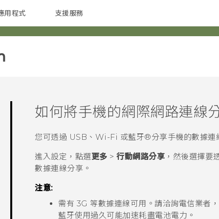
應用程式
支援服務
G REIGNS
配件
‎
如何將手機的網際網路連線
您可透過 USB、
Wi-Fi
或
藍牙®
分享手機的數據連
進入
設定
，點選
更多
>
行動網路分享
，然後選擇要透
數據連線分享。
注意:
需有 3G 等數據連線可用。請洽詢電信業者
藍牙
使用過久可能加速耗盡電池電力。