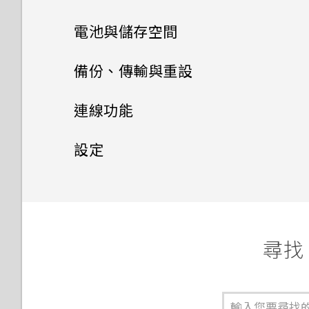
記？
具上的應用程式推薦？
從雲端儲存空間還原備份
擷取手機畫面
記憶卡
下載主題
相片集
選擇拍攝模式
手機通話功能
何謂 HTC BlinkFeed？
電池與儲存空間
我本來就能存取線上服務的相片
如何善加利用 HTC Sense 首頁
從 Android 手機傳輸內容
HTC Sense 首頁
相片編輯工具
電池
及影片，為何還要使用 One 相
將主題加入我的最愛
小工具？
訊息
在相片集內檢視相片和影片
縮放
開啟或關閉 HTC BlinkFeed
電源及儲存空間管理
使用智慧搜尋撥號
備份、傳輸與重設
片集？
從 iPhone 傳輸內容的方式
娛樂
動作手勢
聯絡人
選取相片進行編輯
切換手機開關
重新建立自己的主題
手機上為何會出現餐廳推薦？
新增相片或影片至相簿
傳送多媒體訊息 (MMS)
開啟或關閉相機閃光燈
儲存文章供日後觀賞
回撥未接來電
同步、備份及重設
顯示電池百分比
連線功能
為何魔法變臉無法在某些相片中
透過 iCloud 傳送 iPhone 內
日曆與電子郵件
切換 HTC BoomSound 的模
觸控手勢
使用？
調整相片
使用雙網路管理員管理 Nano
聯絡人清單
混合及配對主題
可以移除或隱藏鎖定螢幕嗎？
容
將相片或影片複製或移至其他相
傳送群組訊息
拍攝相片
張貼到社交網路
快速撥號
式
查看電池用量
網際網路連線
新增社交網路、電子郵件帳號等
設定
SIM 卡
Google 搜尋及應用程式
簿
檢視日曆
開啟應用程式
為何慢動作影片無法錄下聲音？
在相片上畫圖
設定個人檔案
尋找主題
我能將 Micro SIM 卡剪小為
取得聯絡人及其他內容的其他方
繼續撰寫訊息草稿
無線分享
提示：如何拍出更棒的相片
餐廳推薦
使用語音撥打電話
使用 HTC BoomSound 搭配
極致省電模式
同步帳號
設定和隱私權
開啟或關閉數據連線
其他應用程式
需要使用手機的快速指引嗎？
Nano SIM 卡以裝入手機內
法
新增相片及影片標籤
使用 Google 即時資訊取得最
排程或編輯活動
耳機
分享內容
為何不一定每首歌都會顯示歌
嗎？
套用相片濾鏡
新增新的聯絡人
分享主題
當下的資訊
傳送簡訊 (SMS)
拍攝影片
在 HTC BlinkFeed 上新增內
開啟或關閉 藍牙
撥打分機號碼
延長電池使用時間的提示
移除帳號
管理數據使用量
詞？
開啟或關閉定位服務
Car 開車夥伴
在手機和電腦之間傳送相片、影
搜尋相片及影片
容的方式
選擇要顯示的日曆
聆聽音樂
切換最近使用的應用程式
是否需插入 SIM 卡才能使用
片及音樂
美化人物照
尋找 
編輯聯絡人的資訊
刪除主題
搜尋 HTC Desire 728 dual
轉寄訊息
在錄影期間拍照 — 影像相片
連接藍牙耳機
通話記錄
查看電池記錄
備份檔案、資料和設定的方式
Wi-Fi 連線
我在旅行時變更了時區，我可以
請勿打擾模式
HTC 傳輸？
在 Car 內使用語音指令
sim 和網路
尋找配對的相片
自訂重點消息摘要
分享活動
音樂播放清單
從日曆查看目前所在城市與居住
螢幕導覽按鈕
更新手機軟體
GIF 建立工具
聯繫聯絡人
個人化設定
將訊息移到受保護的收件匣
使用音量鍵拍攝相片及影片
與藍牙裝置解除配對
切換靜音、震動和一般模式
城市的時差嗎？
使用省電功能
使用 HTC 備份
連線到 VPN
飛安模式
要如何切換 HTC BlinkFeed
在 Car 內搜尋地點
瀏覽網頁
變更影片播放速度