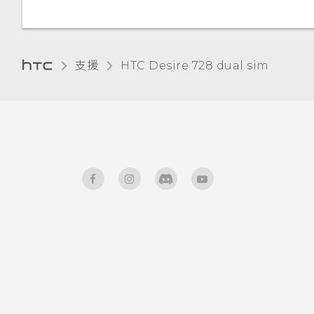
釘選及取消釘選應用程式
變更主畫面
sim (硬體重設)
新增電子郵件帳號
使用前後合拍模式
叭
關於 Google 地圖
停用應用程式
錄音
新增應用程式至 HTC Sense 首
分類小工具面板和啟動列上的應
智慧同步有何作用？
拍攝全景相片
將音樂傳送至支援
頁小工具
在地圖上移動
為 Nano SIM 卡指派 PIN 碼
用程式
支援
HTC Desire 728 dual sim‎
Qualcomm AllPlay 智慧媒體
平台的喇叭
使用 HDR
開啟及關閉智慧資料夾
搜尋位置
協助工具功能
HTC BoomSound Connect
慢動作錄影
設定螢幕鎖定
規劃路線
協助工具設定
應用程式
手動調整相機設定
設定智慧鎖
建立影片播放清單
開啟或關閉縮放比例手勢
將設定另存為拍攝模式
開啟或關閉鎖定螢幕通知
觀賞 YouTube
使用 TalkBack 導覽 HTC
Desire 728 dual sim
與鎖定螢幕通知互動
HTC BlinkFeed 通知