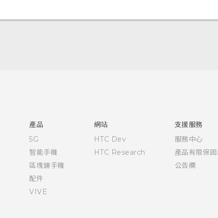
快速入門手冊
使用手冊
English - Quick start guide
English - User manual
產品
網站
支援服務
5G
HTC Dev
服務中心
智能手機
HTC Research
產品有限保固
區塊鍊手機
公告欄
配件
VIVE