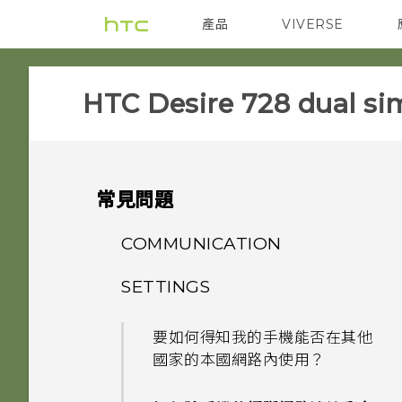
產品
VIVERSE
VIVE
智能手機
HTC Desire 728 dual sim
常見問題
COMMUNICATION
SETTINGS
如何讓動態更新及生日顯示在我
的來電顯示？
要如何得知我的手機能否在其他
國家的本國網路內使用？
螢幕在使用擴音功能時會關閉，
要如何重新開啟螢幕？