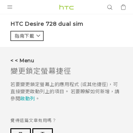
產品
HTC Desire 728 dual sim‎
VIVE
指南下載
智能手機
G REIGNS
< < Menu
配件
變更鎖定螢幕捷徑
VIVERSE
若要變更鎖定螢幕上的應用程式 (或其他捷徑)，可
直接變更啟動列上的項目。
若要瞭解如何新增，請
應用程式
參閱
啟動列
。
支援服務
登入
覺得這篇文章有用嗎？