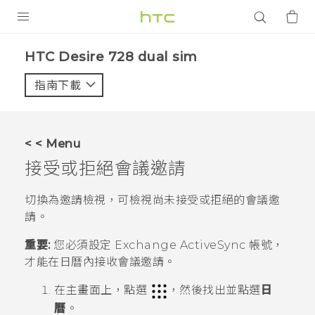
產品
HTC Desire 728 dual sim‎
VIVE
指南下載
智能手機
G REIGNS
< < Menu
配件
接受或拒絕會議邀請
VIVERSE
切換為邀請檢視，可檢視尚未接受或拒絕的會議邀
請。
應用程式
重要:
您必須設定 Exchange
ActiveSync
帳號，
支援服務
才能在
日曆
內接收會議邀請。
登入
在
主畫面
上，點選
，然後找出並點選
日
曆
。