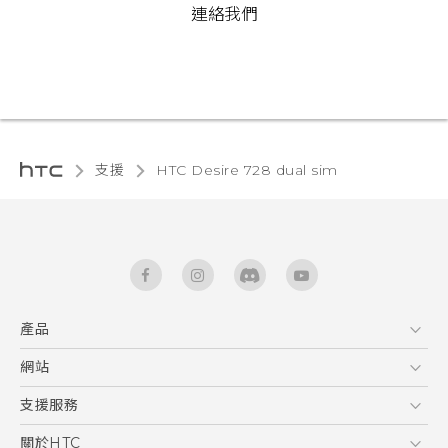
連絡我們
支援
HTC Desire 728 dual sim‎
產品
5G
網站
快速入門手冊
智能手機
使用手冊
HTC Dev
支援服務
English - Quick start guide
區塊鍊手機
HTC Research
服務中心
關於HTC
English - User manual