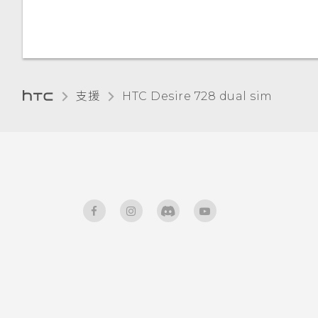
釘選目前的畫面
重設 HTC Desire 728 dual
sim (硬體重設)
停用應用程式
為 Nano SIM 卡指派 PIN 碼
支援
HTC Desire 728 dual sim‎
協助工具功能
協助工具設定
開啟或關閉縮放比例手勢
使用 TalkBack 導覽 HTC
Desire 728 dual sim