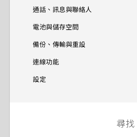
通話、訊息與聯絡人
我的手機是全新的，但可用儲存
Car 開車夥伴
HTC BlinkFeed 通知
空間卻比總容量少。為什麼？
手機通話功能
電池與儲存空間
在 Car 內使用語音指令
變更鎖定螢幕捷徑
訊息
電源及儲存空間管理
使用智慧搜尋撥號
在 Car 內搜尋地點
備份、傳輸與重設
變更鎖定螢幕桌布
聯絡人
傳送多媒體訊息 (MMS)
回撥未接來電
同步、備份及重設
顯示電池百分比
探索附近的景點
關閉鎖定螢幕
連線功能
聯絡人清單
傳送群組訊息
快速撥號
查看電池用量
網際網路連線
新增社交網路、電子郵件帳號等
在 Car 內播放音樂
通知面板
設定
設定個人檔案
繼續撰寫訊息草稿
無線分享
使用語音撥打電話
極致省電模式
同步帳號
設定和隱私權
在 Car 中撥打電話
開啟或關閉數據連線
管理應用程式通知
新增新的聯絡人
傳送簡訊 (SMS)
開啟或關閉 藍牙
撥打分機號碼
延長電池使用時間的提示
移除帳號
在 Car 內處理來電
管理數據使用量
通知 LED 指示燈
開啟或關閉定位服務
尋找 
編輯聯絡人的資訊
轉寄訊息
連接藍牙耳機
通話記錄
查看電池記錄
備份檔案、資料和設定的方式
自訂 Car
Wi-Fi 連線
選取、複製及貼上文字
請勿打擾模式