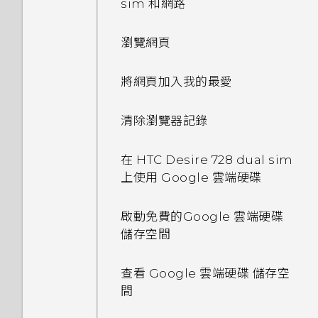
使用？
sim 和網路
可以移除或隱藏鎖定螢幕嗎？
尋找配對的相片
自訂重點消息摘要
分享活動
音樂播放清單
螢幕導覽按鈕
更新手機軟體
GIF 建立工具
個人化設定
開啟透過藍牙接收的檔案時會發
使用音量鍵拍攝相片及影片
為何慢動作影片無法錄下聲音？
瀏覽網頁
我能將 Micro SIM 卡剪小為
變更影片播放速度
生什麼事？
從 HTC BlinkFeed 移除內容
接受或拒絕會議邀請
新增歌曲至現正播放清單
新增第四個導覽按鈕
從 Play 商店取得應用程式
線形效果
Nano SIM 卡以裝入手機內
鈴聲、通知音效和鬧鐘
關閉相機應用程式
為何不一定每首歌都會顯示歌
嗎？
將網頁加入我的最愛
剪輯影片
移除螢幕鎖時出現「裝置保護功
關閉或延遲活動提醒
更新專輯封面和演出者相片
重新排列導覽按鈕
詞？
從網路下載應用程式
鏤空特效
主畫面桌布
能將停止運作」的訊息，裝置保
拍攝連續的相片
是否需插入 SIM 卡才能使用
護是什麼意思？
清除瀏覽器記錄
從影片中儲存相片
查看郵件
將歌曲設成鈴聲
休眠模式
我在旅行時變更了時區，我可以
HTC 傳輸？
使用快速設定
幻影萬花筒
變更顯示字型
拍攝自拍和人物照的小秘訣
從日曆查看目前所在城市與居住
HTC BoomSound 配備杜比
在 HTC Desire 728 dual sim
檢視、編輯和儲存 Zoe 精選
傳送電子郵件訊息
檢視歌詞
城市的時差嗎？
將螢幕解鎖
要如何切換 HTC BlinkFeed
音效下的劇院和音樂模式有何差
上使用 Google 雲端硬碟
認識手機設定
雙重曝光
啟動列
使用瞬間美膚套用柔膚美化
和我所下載的主畫面應用程式？
異？
One 相片集
讀取及回覆電子郵件訊息
在 YouTube 中尋找音樂影片
日曆為何沒有顯示活動？
何謂 HTC Sense 首頁小工具？
啟動免費的Google 雲端硬碟
解除安裝應用程式
魔法幻境
新增主畫面小工具
使用自動自拍
加密功能為預設開啟嗎？
儲存空間
管理電子郵件訊息
收聽 FM 收音機
如何切換為駕駛模式？
設定 HTC Sense 首頁小工具
魔法變臉
新增主畫面捷徑
使用聲控自拍
如何在電信業者的網路中新增存
查看 Google 雲端硬碟 儲存空
搜尋電子郵件訊息
何謂 HTC Connect？
可以從舊的 HTC 手機匯入我的
取點？
設定住家及工作位置
間
排列應用程式
使用自拍計時器拍照
最愛嗎？