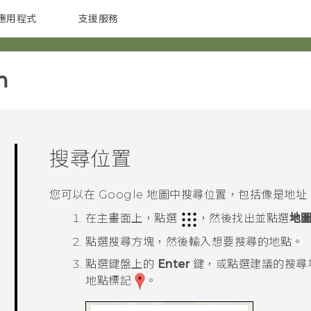
應用程式
支援服務
G REIGNS
配件
‎
搜尋位置
您可以在
Google 地圖
中搜尋位置，包括像是地址，
在
主畫面
上，點選
，然後找出並點選
地
點選搜尋方塊，然後輸入想要搜尋的地點。
點選鍵盤上的
Enter
鍵，或點選建議的搜尋
地點標記
。