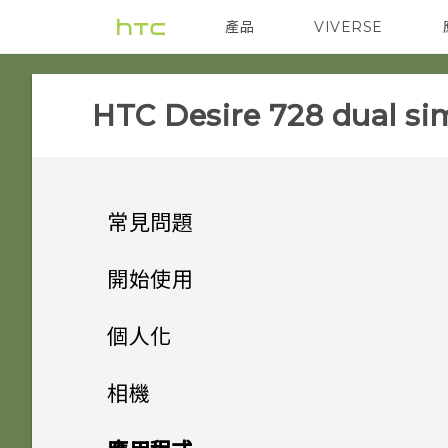
產品
VIVERSE
VIVE
智能手機
HTC Desire 728 dual sim
常見問題
COMMUNICATION
開始使用
SETTINGS
手機上的各種便利功能
如何讓動態更新及生日顯示在我
個人化
的來電顯示？
GETTING STARTED
打開包裝
要如何得知我的手機能否在其他
手機設定及傳輸
個人化
相機
國家的本國網路內使用？
螢幕在使用擴音功能時會關閉，
APPS & FEATURES
熟悉新手機的功能
如何切換 HTC Sense 鍵盤和第
個人化
要如何重新開啟螢幕？
HTC Desire 728 dual sim
影像
相機
初次設定 HTC Desire 728