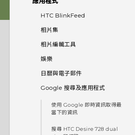
應用程式
三方的輸入法？
如何將手機的網際網路連線分享
dual sim
如何變更相機取景器的長寬比？
給其他裝置使用？
重新整理內容
如何設定預設的簡訊應用程式？
雙 Nano SIM 卡
何謂 主題應用程式？
音效
HTC BlinkFeed
相機畫面
HTC Sense 首頁小工具如何運
從雲端儲存空間還原備份
我的 HTC 手機有專用的相機按
作？
手機能在找不到 Wi-Fi 或訊號
擷取手機畫面
為何收不到使用 iPhone 的聯
記憶卡
下載主題
相片集
鈕嗎？
選擇拍攝模式
何謂 HTC BlinkFeed？
太弱時自動切換至行動網路嗎？
絡人的訊息？
從 Android 手機傳輸內容
為何 HTC Sense 首頁小工具會
HTC Sense 首頁
相片編輯工具
電池
將主題加入我的最愛
在相片集內檢視相片和影片
能否讓相機停留在待機模式以節
顯示應用程式推薦？我從未使用
縮放
開啟或關閉 HTC BlinkFeed
忘記了 Google 帳號的密碼該
如何在訊息內加入簽名？
省電力？要如何設定？
從 iPhone 傳輸內容的方式
過這些類型的應用程式。
怎麼辦？
娛樂
動作手勢
選取相片進行編輯
切換手機開關
重新建立自己的主題
新增相片或影片至相簿
開啟或關閉相機閃光燈
儲存文章供日後觀賞
為何在聯絡人應用程式內看不到
我拍攝的相片是否包含地理標
透過 iCloud 傳送 iPhone 內
能否移除 HTC Sense 首頁小工
日曆與電子郵件
為何無法在應用程式內使用多指
切換 HTC BoomSound 的模
觸控手勢
最近新增的聯絡人？
調整相片
使用雙網路管理員管理 Nano
混合及配對主題
記？
容
具上的應用程式推薦？
將相片或影片複製或移至其他相
拍攝相片
手勢？
張貼到社交網路
式
SIM 卡
Google 搜尋及應用程式
簿
檢視日曆
開啟應用程式
如何移除重複的聯絡人？
在相片上畫圖
尋找主題
我本來就能存取線上服務的相片
取得聯絡人及其他內容的其他方
如何善加利用 HTC Sense 首頁
提示：如何拍出更棒的相片
為何將手機側向轉動時畫面未跟
餐廳推薦
使用 HTC BoomSound 搭配
需要使用手機的快速指引嗎？
及影片，為何還要使用 One 相
法
小工具？
新增相片及影片標籤
使用 Google 即時資訊取得最
著旋轉？
排程或編輯活動
耳機
分享內容
如何變更電子郵件訊息內的簽
片集？
套用相片濾鏡
分享主題
當下的資訊
拍攝影片
在 HTC BlinkFeed 上新增內
名？
在手機和電腦之間傳送相片、影
手機上為何會出現餐廳推薦？
搜尋相片及影片
我透過藍牙傳送了一些檔案到電
容的方式
選擇要顯示的日曆
聆聽音樂
切換最近使用的應用程式
為何魔法變臉無法在某些相片中
片及音樂
美化人物照
刪除主題
搜尋 HTC Desire 728 dual
腦。檔案存到哪裡去了？
在錄影期間拍照 — 影像相片