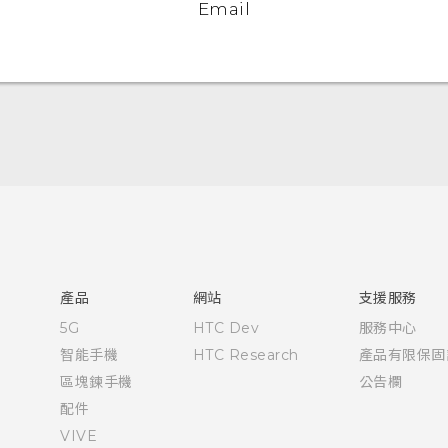
Email
快速入門手冊
使用手冊
English - Quick start guide
English - User manual
產品
網站
支援服務
5G
HTC Dev
服務中心
智能手機
HTC Research
產品有限保固
區塊鍊手機
公告欄
配件
VIVE