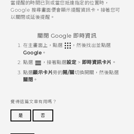
當提醒的時間已到或當您抵達指定的位置時，
Google
搜尋畫面便會顯示
提醒
資訊卡。接著您可
以關閉或延後提醒。
關閉
Google 即時資訊
在
主畫面
上，點選
，然後找出並點選
Google
。
點選
，接著點選
設定
>
即時資訊卡片
。
點選
顯示卡片
旁的
開/關
切換開關，然後點選
關閉
。
覺得這篇文章有用嗎？
是
否
謝謝您！