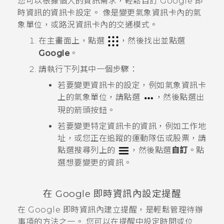
您可以根據個人的資訊需求，輕鬆自訂
Google 即
時資訊
的資訊卡設定。 像是變更
氣象
資訊卡內的氣
象單位，或
路況
資訊卡內的交通模式。
在
主畫面
上，點選
，然後找出並點選
Google
。
請執行下列其中一個步驟：
若要變更資訊卡的設定，例如
氣象
資訊卡
上的氣象單位，請點選
，然後點選出
現的箭頭按鈕。
若要變更特定資訊卡的資訊，例如工作地
址，或您正在追蹤的運動隊伍或股票，請
點選搜尋列上的
，然後點選
自訂
。點
選想要變更的資訊。
在
Google 即時資訊
內設定提醒
在
Google 即時資訊
內建立提醒，是輕鬆管理待辦
事項的方法之一。 您可以在提醒中設定時間或位