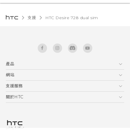
支援
HTC Desire 728 dual sim‎
產品
5G
網站
快速入門手冊
智能手機
使用手冊
HTC Dev
支援服務
English - Quick start guide
區塊鍊手機
HTC Research
服務中心
關於HTC
English - User manual
配件
產品有限保固說明
ESG
VIVE
公告欄
投資人
私隱政策