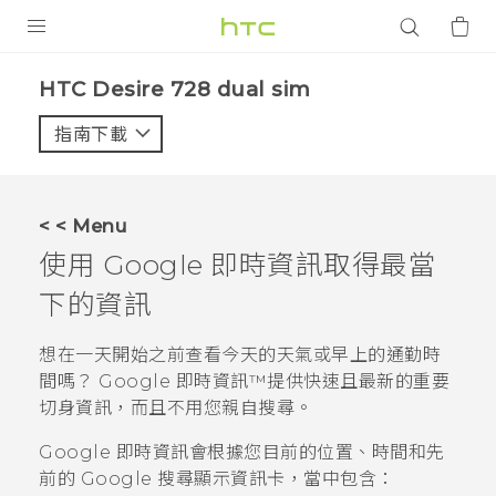
產品
HTC Desire 728 dual sim‎
VIVE
指南下載
智能手機
G REIGNS
< < Menu
配件
使用
Google 即時資訊
取得最當
VIVERSE
下的資訊
應用程式
想在一天開始之前查看今天的天氣或早上的通勤時
間嗎？
Google 即時資訊™
提供快速且最新的重要
支援服務
切身資訊，而且不用您親自搜尋。
登入
Google 即時資訊
會根據您目前的位置、時間和先
前的
Google
搜尋顯示資訊卡，當中包含：