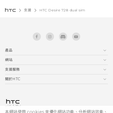
支援
HTC Desire 728 dual sim‎
產品
5G
網站
快速入門手冊
智能手機
使用手冊
HTC Dev
支援服務
English - Quick start guide
區塊鍊手機
HTC Research
服務中心
關於HTC
English - User manual
配件
產品有限保固說明
ESG
VIVE
公告欄
投資人
私隱政策
產品安全
本網站使用 cookies 來優化網站功能、分析網站效能、