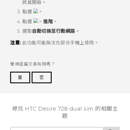
將其開啟。
點選
。
點選
>
進階
。
選取
自動切換至行動網路
。
注意:
此功能可能無法在部分手機上使用。
覺得這篇文章有用嗎？
是
否
謝謝您！
尋找 HTC Desire 728 dual sim 的相關主
題