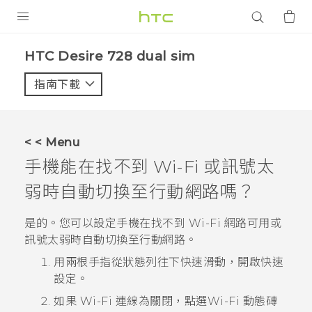
產品
HTC Desire 728 dual sim‎
VIVE
指南下載
智能手機
G REIGNS
< < Menu
配件
手機能在找不到
Wi-Fi
或訊號太
VIVERSE
弱時自動切換至行動網路嗎？
應用程式
是的。您可以設定手機在找不到
Wi-Fi
網路可用或
訊號太弱時自動切換至行動網路。
支援服務
用兩根手指從狀態列往下快速滑動，開啟快速
設定。
登入
如果
Wi-Fi
連線為關閉，點選
Wi-Fi
動態磚