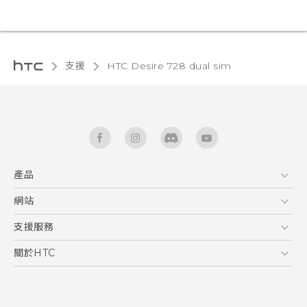
支援
HTC Desire 728 dual sim‎
產品
5G
網站
快速入門手冊
智能手機
使用手冊
HTC Dev
支援服務
English - Quick start guide
區塊鍊手機
HTC Research
服務中心
關於HTC
English - User manual
配件
產品有限保固說明
ESG
VIVE
公告欄
投資人