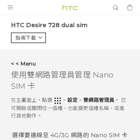
產品
HTC Desire 728 dual sim‎
VIVE
指南下載
智能手機
G REIGNS
< < Menu
配件
使用雙網路管理員管理
Nano
VIVERSE
SIM
卡
應用程式
在
主畫面
上，點選
>
設定
>
雙網路管理員
。
您
可開啟或關閉任一插槽，也能變更插槽名稱，或進
支援服務
行其他動作。
登入
選擇要連線至 4G/3G 網路的
Nano SIM
卡