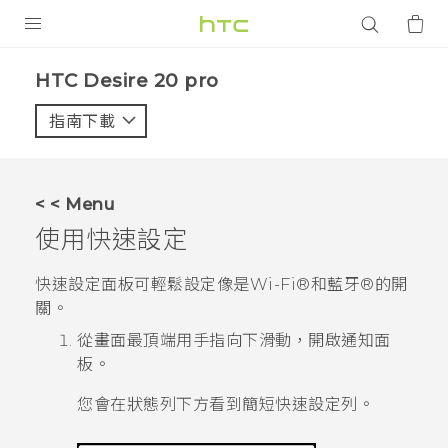
產品
‎HTC Desire 20 pro‎
VIVE
指南下載
智能手機
G REIGNS
< < Menu
配件
使用
快速設定
VIVERSE
快速設定
面板可輕鬆設定像是
Wi-Fi®
和
藍牙®
的開
關。
應用程式
從畫面最頂端用手指向下滑動，開啟通知面
支援服務
板。
登入
您會在狀態列下方看到簡短快速設定列。