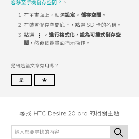
容移至手機儲存空間？
。
在
主畫面
上，點選
設定
>
儲存空間
。
在
裝置儲存空間
底下，點選 SD 卡的名稱。
點選
>
進行格式化，設為可攜式儲存空
間
，然後依照畫面指示操作。
覺得這篇文章有用嗎？
是
否
謝謝您！
尋找 ‎HTC Desire 20 pro 的相關主題