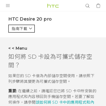
產品
‎HTC Desire 20 pro‎
VIVE
指南下載
智能手機
G REIGNS
< < Menu
配件
如何將 SD 卡設為可攜式儲存空
VIVERSE
間？
應用程式
如果您的 SD 卡做為內部儲存空間使用，請依照下
列步驟將其變更為可攜式儲存空間。
支援服務
重要:
在繼續之前，請確認您已將 SD 卡中所安裝的
登入
應用程式和內容移回到手機儲存空間。若要了解如
何操作，請參閱
該如何將 SD 卡中的應用程式和內