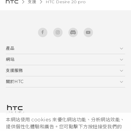
支援
‎HTC Desire 20 pro‎
產品
5G
網站
快速入門手冊
智能手機
使用手冊
HTC Dev
支援服務
區塊鍊手機
HTC Research
服務中心
關於HTC
配件
產品有限保固說明
ESG
VIVE
公告欄
投資人
私隱政策
產品安全
本網站使用 cookies 來優化網站功能、分析網站效能、
© 2011-2026 HTC Corporation
提供個性化體驗和廣告。您可點擊下方按鈕接受我們的
加入HTC