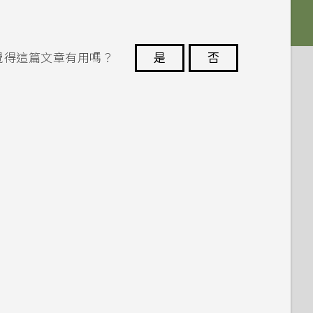
覺得這篇文章有用嗎？
是
否
謝謝您！