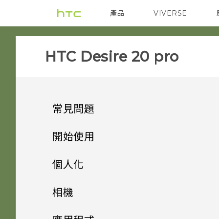
產品
VIVERSE
VIVE
智能手機
‎HTC Desire 20 pro‎
常見問題
電源與充電
開始使用
安全性
打開包裝與設定
手機無法開機時該怎麼做？
個人化
儲存、備份和傳輸
熟悉新手機的功能
忘記了螢幕鎖定密碼、PIN 碼
如果手機不斷重新啟動或無法開
主畫面配置
HTC Desire 20 pro 概觀
相機
或圖形該怎麼辦？
機進入主畫面，該怎麼辦？
應用程式
更新
安裝軟體更新後，為何無法將新
更改瀏覽 HTC Desire 20 pro
插入 nano SIM 卡和
拍照和錄影
變更桌布