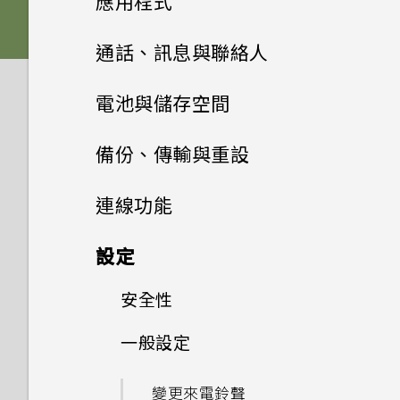
應用程式
的 SD 卡設為內部儲存裝置？
如何使用尋找我的裝置尋找手機
的方式
系統效能
手機無法充電時該怎麼做？
microSD 卡
我說「嘿，Google」時，
或清除手機資料？
檢查安全性更新
Google Assistant 為何沒有
新增應用程式至主畫面
安裝及移除應用程式
四鏡頭相機
安裝軟體更新後，曾設為內部儲
通話、訊息與聯絡人
無線與網路
擷取手機畫面
為何電池電力消耗如此快速？
為何手機反應緩慢且靜止不動？
為電池充電
回應？
存空間的 SD 卡會如何？
何謂智慧鎖及如何使用？
從 Google Play 商店安裝應用
管理應用程式
新增主畫面小工具
開始使用相機應用程式
手機通話功能
從 Google Play 商店取得應用
設定與其他
程式更新
電池與儲存空間
我可以在手機上切換到另一個
開啟或關閉睡眠模式
為何手機會自動關機？
開啟或關閉手機
為何手機上的應用程式會當機並
程式
如何將 SD 卡設為可攜式儲存空
為何手機設定螢幕鎖密碼後仍不
NFC 付款應用程式嗎？該怎麼
使用應用程式
強制關閉？
簡訊與多媒體簡訊
應用程式捷徑
將應用程式整理至資料夾
間？
對焦和縮放
電池
電話應用程式的功能
會鎖住？
我能將 Micro SIM 卡剪小為
查看系統軟體版本
做？
備份、傳輸與重設
觸控手勢
手機異常過熱或溫度過高時該怎
初次設定手機
從網路下載應用程式
nano SIM 卡以裝入 HTC 裝置
聯絡人
使用時鐘
麼辦？
如何知道我是否安裝了惡意的第
切換最近使用的應用程式
儲存空間
關於訊息應用程式
新增或移除主畫面面板
Google 相簿無法讓我刪除 SD
拍攝相片
內嗎？
撥打電話
傳輸
延長電池使用時間的提示
檢查系統軟體更新
如何將手機的網際網路連線分享
連線功能
主畫面
三方應用程式？
新增帳號
卡中的相片。我該怎麼做？
解除安裝應用程式
給其他裝置使用？
查看氣象
聯絡人清單
如何重新啟動手機以進入安全模
同時使用兩個應用程式
傳送簡訊 (SMS)
備份與重設
儲存空間類型
拍攝連拍相片
如何找出手機的 IMEI/MEID 和
回撥未接來電
使用省電模式
網際網路連線
從舊手機取得內容的方法
設定
鎖定螢幕
式？
如何設定預設的簡訊應用程式？
HTC Desire 20 pro 解除鎖定
如何將內部儲存空間中的檔案和
序號？
我透過藍牙傳送了一些檔案到電
Google 相簿功能介紹
新增新的聯絡人
的方式
資料夾複製或移到 SD 卡？
使用子母畫面
傳送多媒體訊息 (MMS)
釋放儲存空間
無線分享
拍攝人像照或自拍照
備份 HTC Desire 20 pro
腦。檔案存到哪裡去了？
接聽來電或拒接來電
顯示電池百分比
從 Android 手機傳輸內容
安全性
開啟或關閉數據連線
使用快速設定
如何啟用開發人員選項？
如何啟用或停用裝置管理員應用
FM 收音機
編輯聯絡人資訊
更改 nano SIM 卡設定
如何檢視 USB 隨身碟內的檔案
控制應用程式權限
程式？
傳送群組訊息 (SMS)
在內建儲存空間與記憶卡之間複
拍攝影片
備份相片和影片
一般設定
開啟或關閉藍牙
如何將業者的存取點名稱新增至
通話期間可以執行的動作
查看電池用量
在手機和電腦之間傳送相片、影
管理數據使用量
設定螢幕鎖定
調整音量和音效設定
與資料夾？
製或移動檔案
手機？
片及音樂
錄音程式
將聯絡人分組成標籤
選擇可以存取您所在位置的應用
回覆訊息
拍攝超廣角相片
重設網路設定
連接藍牙耳機
設定多方通話
變更來電鈴聲
應用程式電池最佳化
Wi-Fi 連線