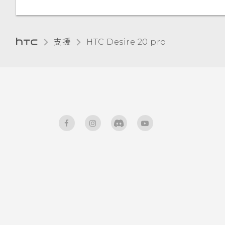
支援
‎HTC Desire 20 pro‎