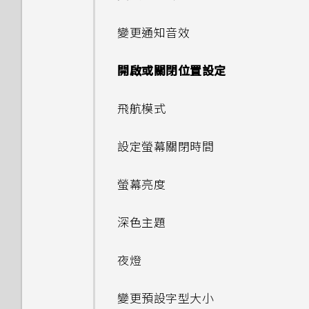
設定智慧鎖
重新啟動 HTC Desire 20 pro
如何在手機與電腦之間複製檔
程式
在 HTC Desire 20 pro 和電腦
(軟體重設)
案？
間複製檔案
轉寄訊息
拍攝特寫相片
重設 HTC Desire 20 pro (硬
與藍牙裝置解除配對
通話記錄
變更通知音效
在應用程式中啟用背景限制
連線到 VPN
關閉鎖定螢幕
設定預設應用程式
體重啟)
存取設定
卸載記憶卡
封鎖來自不歡迎的聯絡人訊息
拍攝全景相片
使用藍牙接收檔案
封鎖電話號碼
開啟或關閉位置設定
安裝數位憑證
指紋辨識器
設定應用程式連結
通知
刪除訊息和對話
掃描 QR 碼
使用 NFC
飛航模式
使用 HTC Desire 20 pro 作為
為 nano SIM 卡指派 PIN 碼
停用應用程式
Wi-Fi 無線基地台
選取、複製及貼上文字
設定螢幕關閉時間
透過 USB 分享網際網路連線
輸入文字
螢幕亮度
中文輸入
深色主題
夜燈
變更預設字型大小