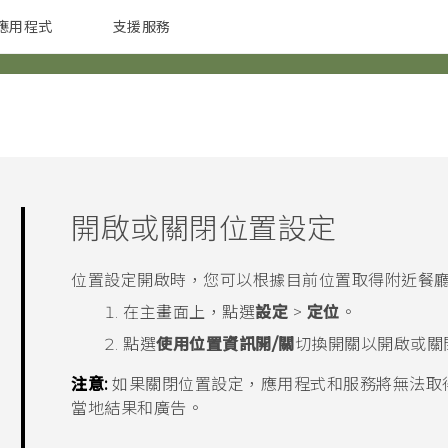
應用程式
支援服務
G REIGNS
配件
開啟或關閉位置設定
位置設定開啟時，您可以根據目前位置取得附近餐
在
主畫面
上，點選
設定
>
定位
。
點選
使用位置資訊
開/關
切換開關以開啟或關
注意:
如果關閉位置設定，應用程式和服務將無法取得
當地結果和廣告。