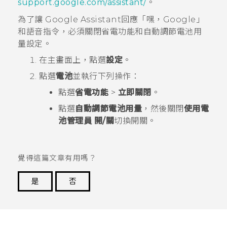
support.google.com/assistant/
。
為了讓
Google Assistant
回應「嘿，Google」
和語音指令，必須關閉
省電功能
和
自動調節電池用
量
設定。
在
主畫面
上，點選
設定
。
點選
電池
並執行下列操作：
點選
省電功能
>
立即關閉
。
點選
自動調節電池用量
，然後關閉
使用電
池管理員
開/關
切換開關。
覺得這篇文章有用嗎？
是
否
謝謝您！