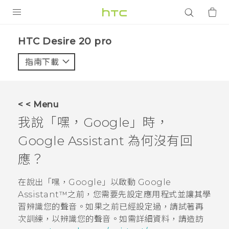
產品
‎HTC Desire 20 pro‎
VIVE
指南下載
智能手機
G REIGNS
< < Menu
配件
我說「嘿，Google」時，
VIVERSE
Google Assistant
為何沒有回
應？
應用程式
在說出「嘿，Google」以啟動
Google
支援服務
Assistant™
之前，您需要先設定應用程式並讓其學
登入
習辨識您的聲音。如果之前已經設定過，請試著再
次訓練，以辨識您的聲音。如需詳細資料，請造訪