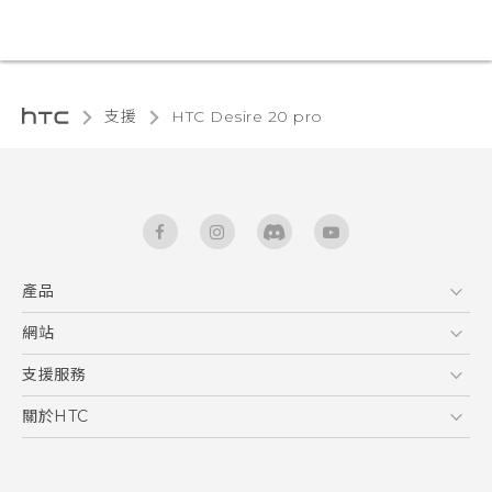
支援
‎HTC Desire 20 pro‎
產品
5G
網站
快速入門手冊
智能手機
使用手冊
HTC Dev
支援服務
區塊鍊手機
HTC Research
服務中心
關於HTC
配件
產品有限保固說明
ESG
VIVE
公告欄
投資人