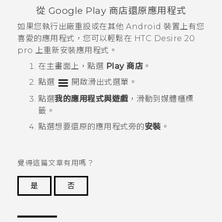
從
Google Play 商店
還原應用程式
如果您執行出廠重設或在其他
Android
裝置上有您
喜愛的應用程式，您可以輕鬆在
HTC Desire 20
pro
上重新安裝應用程式。
在
主畫面
上，點選
Play 商店
。
點選
開啟滑出式選單。
點選
我的應用程式與遊戲
，滑動到
媒體櫃
標
籤。
點選想要還原的應用程式旁的
安裝
。
覺得這篇文章有用嗎？
是
否
謝謝您！