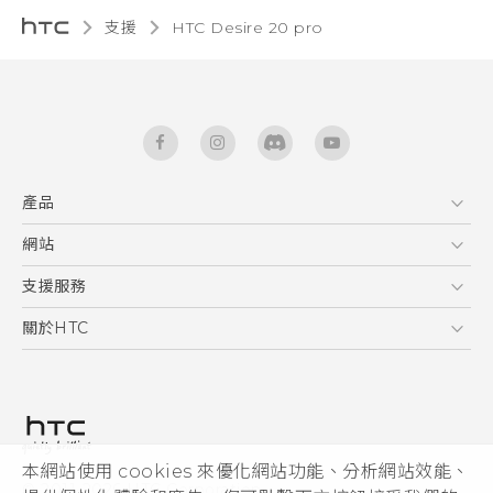
支援
‎HTC Desire 20 pro‎
產品
5G
網站
快速入門手冊
智能手機
使用手冊
HTC Dev
支援服務
區塊鍊手機
HTC Research
服務中心
關於HTC
配件
產品有限保固說明
ESG
VIVE
公告欄
投資人
私隱政策
產品安全
本網站使用 cookies 來優化網站功能、分析網站效能、
© 2011-2026 HTC Corporation