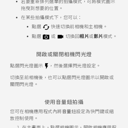
若要重新排列選單的拍攝模式，可將模式圖示
拖曳到想要的位置。
在某些拍攝模式下，您可以：
點選
快速切換前相機和主相機。
點選
或
切換回
相片
或
影片
模式。
開啟或關閉相機閃光燈
點選閃光燈圖示
，然後選擇閃光燈設定。
切換至前相機後，也可以點選閃光燈圖示以開啟或
關閉閃光燈。
使用音量鈕拍攝
您可在
相機
應用程式內將
音量
鈕設定為快門鍵或縮
放控制使用。
在
主畫面
上，點選相機圖示，開啟
相機
應用程