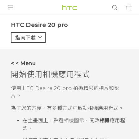
產品
‎HTC Desire 20 pro‎
VIVE
指南下載
智能手機
G REIGNS
< < Menu
配件
開始使用
相機
應用程式
VIVERSE
使用
HTC Desire 20 pro
拍攝精彩的相片和影
片。
應用程式
為了您的方便，有多種方式可啟動
相機
應用程式。
支援服務
在
主畫面
上，點選相機圖示，開啟
相機
應用程
登入
式。