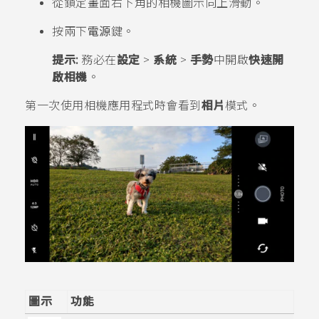
從鎖定畫面右下角的相機圖示向上滑動。
按兩下
電源
鍵。
提示:
務必在
設定
>
系統
>
手勢
中開啟
快速開
啟相機
。
第一次使用
相機
應用程式時會看到
相片
模式。
圖示
功能