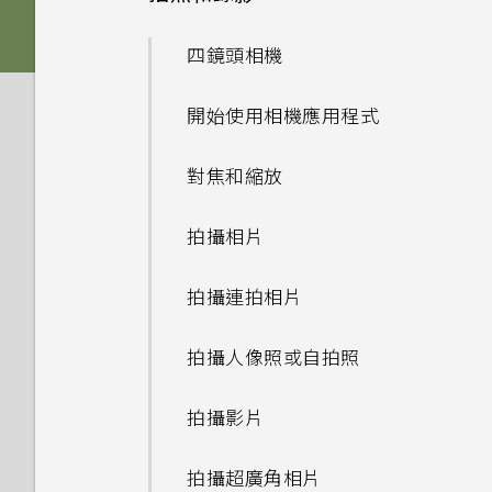
的 SD 卡設為內部儲存裝置？
如何使用尋找我的裝置尋找手機
的方式
系統效能
手機無法充電時該怎麼做？
microSD 卡
我說「嘿，Google」時，
或清除手機資料？
檢查安全性更新
Google Assistant 為何沒有
新增應用程式至主畫面
四鏡頭相機
安裝軟體更新後，曾設為內部儲
無線與網路
擷取手機畫面
為何電池電力消耗如此快速？
為何手機反應緩慢且靜止不動？
為電池充電
回應？
存空間的 SD 卡會如何？
何謂智慧鎖及如何使用？
從 Google Play 商店安裝應用
新增主畫面小工具
開始使用相機應用程式
設定與其他
程式更新
我可以在手機上切換到另一個
開啟或關閉睡眠模式
為何手機會自動關機？
開啟或關閉手機
為何手機上的應用程式會當機並
如何將 SD 卡設為可攜式儲存空
為何手機設定螢幕鎖密碼後仍不
NFC 付款應用程式嗎？該怎麼
強制關閉？
將應用程式整理至資料夾
間？
對焦和縮放
會鎖住？
我能將 Micro SIM 卡剪小為
查看系統軟體版本
做？
觸控手勢
手機異常過熱或溫度過高時該怎
初次設定手機
nano SIM 卡以裝入 HTC 裝置
麼辦？
如何知道我是否安裝了惡意的第
新增或移除主畫面面板
Google 相簿無法讓我刪除 SD
拍攝相片
內嗎？
檢查系統軟體更新
如何將手機的網際網路連線分享
主畫面
三方應用程式？
新增帳號
卡中的相片。我該怎麼做？
給其他裝置使用？
如何重新啟動手機以進入安全模
拍攝連拍相片
如何找出手機的 IMEI/MEID 和
鎖定螢幕
式？
如何設定預設的簡訊應用程式？
HTC Desire 20 pro 解除鎖定
如何將內部儲存空間中的檔案和
序號？
我透過藍牙傳送了一些檔案到電
的方式
資料夾複製或移到 SD 卡？
拍攝人像照或自拍照
腦。檔案存到哪裡去了？
使用快速設定
如何啟用開發人員選項？
如何啟用或停用裝置管理員應用
更改 nano SIM 卡設定
如何檢視 USB 隨身碟內的檔案
程式？
拍攝影片
如何將業者的存取點名稱新增至
調整音量和音效設定
與資料夾？
手機？
拍攝超廣角相片