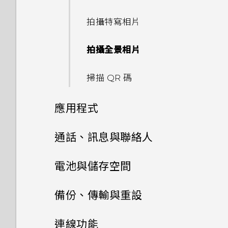
重新啟動 HTC Desire 20 pro
如何在手機與電腦之間複製檔
(軟體重設)
案？
拍攝特寫相片
存取設定
拍攝全景相片
通知
掃描 QR 碼
選取、複製及貼上文字
應用程式
輸入文字
安裝及移除應用程式
通話、訊息與聯絡人
中文輸入
管理應用程式
手機通話功能
從 Google Play 商店取得應用
電池與儲存空間
程式
使用應用程式
簡訊與多媒體簡訊
應用程式捷徑
電池
電話應用程式的功能
備份、傳輸與重設
從網路下載應用程式
聯絡人
使用時鐘
切換最近使用的應用程式
儲存空間
關於訊息應用程式
撥打電話
傳輸
延長電池使用時間的提示
連線功能