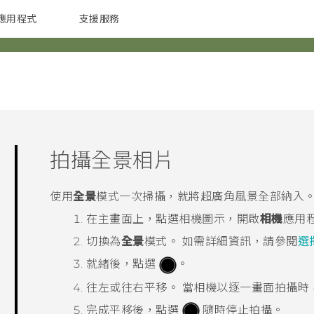
應用程式
支援服務
G REIGNS
配件
拍攝全景相片
使用
全景
模式一次掃攝，就將超廣角風景全部納入
在
主畫面
上，點選相機圖示，開啟
相機
應用
切換為
全景
模式。
如需詳細資訊，請參閱
選
就緒後，點選
。
往左或往右平移。
當相機以逐一畫面拍攝時
完成平移後，點選
隨時停止拍攝。