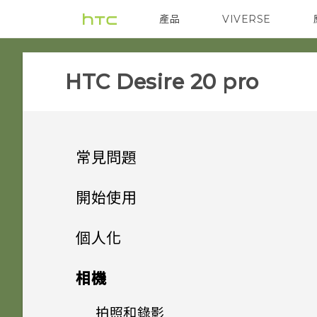
產品
VIVERSE
VIVE
智能手機
‎HTC Desire 20 pro‎
常見問題
電源與充電
開始使用
安全性
打開包裝與設定
手機無法開機時該怎麼做？
個人化
儲存、備份和傳輸
熟悉新手機的功能
忘記了螢幕鎖定密碼、PIN 碼
如果手機不斷重新啟動或無法開
主畫面配置
HTC Desire 20 pro 概觀
相機
或圖形該怎麼辦？
機進入主畫面，該怎麼辦？
應用程式
更新
安裝軟體更新後，為何無法將新
更改瀏覽 HTC Desire 20 pro
插入 nano SIM 卡和
拍照和錄影
變更桌布