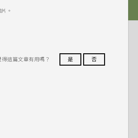
相片。
覺得這篇文章有用嗎？
是
否
謝謝您！