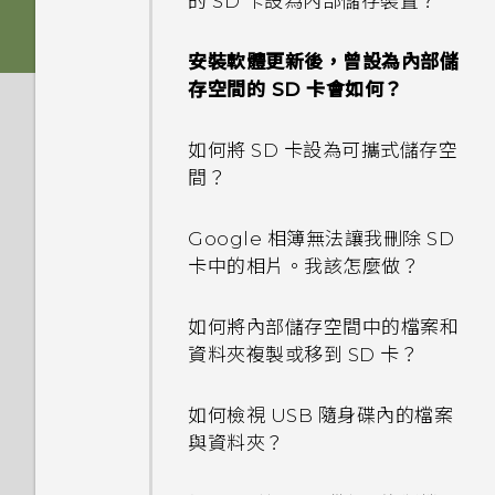
的 SD 卡設為內部儲存裝置？
如何使用尋找我的裝置尋找手機
手機無法充電時該怎麼做？
或清除手機資料？
安裝軟體更新後，曾設為內部儲
為何電池電力消耗如此快速？
存空間的 SD 卡會如何？
何謂智慧鎖及如何使用？
如何將 SD 卡設為可攜式儲存空
為何手機設定螢幕鎖密碼後仍不
間？
會鎖住？
Google 相簿無法讓我刪除 SD
卡中的相片。我該怎麼做？
如何將內部儲存空間中的檔案和
資料夾複製或移到 SD 卡？
如何檢視 USB 隨身碟內的檔案
與資料夾？