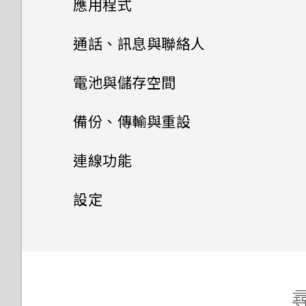
應用程式
如何啟用開發人員選項？
的方式
如何啟用或停用裝置管理員應用
microSD 卡
檢查安全性更新
程式？
如何將業者的存取點名稱新增至
新增應用程式至主畫面
安裝及移除應用程式
四鏡頭相機
通話、訊息與聯絡人
擷取手機畫面
為電池充電
手機？
從 Google Play 商店安裝應用
管理應用程式
新增主畫面小工具
開始使用相機應用程式
手機通話功能
從 Google Play 商店取得應用
程式更新
電池與儲存空間
開啟或關閉睡眠模式
開啟或關閉手機
程式
使用應用程式
簡訊與多媒體簡訊
應用程式捷徑
將應用程式整理至資料夾
對焦和縮放
電池
電話應用程式的功能
查看系統軟體版本
備份、傳輸與重設
觸控手勢
初次設定手機
從網路下載應用程式
聯絡人
使用時鐘
切換最近使用的應用程式
儲存空間
關於訊息應用程式
新增或移除主畫面面板
拍攝相片
撥打電話
傳輸
延長電池使用時間的提示
檢查系統軟體更新
連線功能
主畫面
新增帳號
解除安裝應用程式
查看氣象
聯絡人清單
同時使用兩個應用程式
傳送簡訊 (SMS)
備份與重設
儲存空間類型
拍攝連拍相片
回撥未接來電
使用省電模式
網際網路連線
從舊手機取得內容的方法
設定
鎖定螢幕
HTC Desire 20 pro 解除鎖定
Google 相簿功能介紹
新增新的聯絡人
的方式
使用子母畫面
傳送多媒體訊息 (MMS)
釋放儲存空間
無線分享
拍攝人像照或自拍照
備份 HTC Desire 20 pro
接聽來電或拒接來電
顯示電池百分比
從 Android 手機傳輸內容
安全性
開啟或關閉數據連線
使用快速設定
FM 收音機
編輯聯絡人資訊
更改 nano SIM 卡設定
控制應用程式權限
傳送群組訊息 (SMS)
在內建儲存空間與記憶卡之間複
拍攝影片
備份相片和影片
一般設定
開啟或關閉藍牙
通話期間可以執行的動作
查看電池用量
在手機和電腦之間傳送相片、影
管理數據使用量
設定螢幕鎖定
調整音量和音效設定
製或移動檔案
片及音樂
錄音程式
尋
將聯絡人分組成標籤
選擇可以存取您所在位置的應用
回覆訊息
拍攝超廣角相片
重設網路設定
連接藍牙耳機
設定多方通話
變更來電鈴聲
應用程式電池最佳化