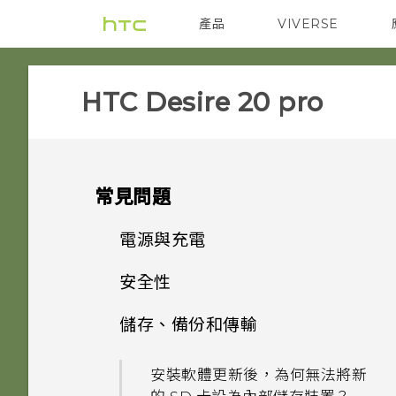
產品
VIVERSE
VIVE
智能手機
‎HTC Desire 20 pro‎
常見問題
電源與充電
安全性
手機無法開機時該怎麼做？
儲存、備份和傳輸
忘記了螢幕鎖定密碼、PIN 碼
如果手機不斷重新啟動或無法開
或圖形該怎麼辦？
機進入主畫面，該怎麼辦？
安裝軟體更新後，為何無法將新