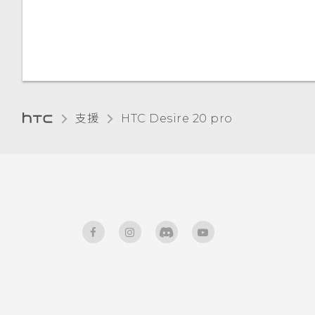
調整顯示大小
觸控音效和震動
變更顯示語言
支援
‎HTC Desire 20 pro‎
零打擾模式