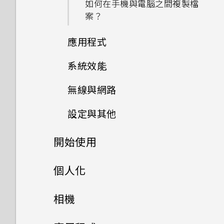
如何在手機與電腦之間複製檔
案？
應用程式
系統效能
我說「嘿，Google」時，
Google Assistant 為何沒有
無線與網路
為何手機反應緩慢且靜止不動？
回應？
設定與其他
我可以在手機上切換到另一個
為何手機會自動關機？
為何手機上的應用程式會當機並
NFC 付款應用程式嗎？該怎麼
強制關閉？
開始使用
我能將 Micro SIM 卡剪小為
做？
手機異常過熱或溫度過高時該怎
nano SIM 卡以裝入 HTC 裝置
麼辦？
如何知道我是否安裝了惡意的第
打開包裝與設定
內嗎？
個人化
如何將手機的網際網路連線分享
三方應用程式？
給其他裝置使用？
如何重新啟動手機以進入安全模
熟悉新手機的功能
主畫面配置
如何找出手機的 IMEI/MEID 和
HTC Desire 20 pro 概觀
相機
式？
如何設定預設的簡訊應用程式？
序號？
我透過藍牙傳送了一些檔案到電
更新
更改瀏覽 HTC Desire 20 pro
插入 nano SIM 卡和
拍照和錄影
腦。檔案存到哪裡去了？
變更桌布