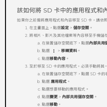
該如何將 SD 卡中的應用程式
如果你之前曾將應用程式和內容移至 SD 卡，請
在
主畫面
上，點選
設定
>
儲存空間
。
將相片、影片及其他檔案等內容移至手機儲
在
裝置儲存空間
底下，點選
內部共用
點選
>
移轉資料
。
點選
移動內容
。
至於移至 SD 卡的應用程式，必須手動將
在
裝置儲存空間
底下，點選 SD 卡的
點選
應用程式
。
點選想要移動的應用程式。
點選
變更
>
內部共用儲存空間
。
點選
移動
。