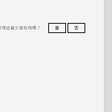
覺得這篇文章有用嗎？
是
否
謝謝您！