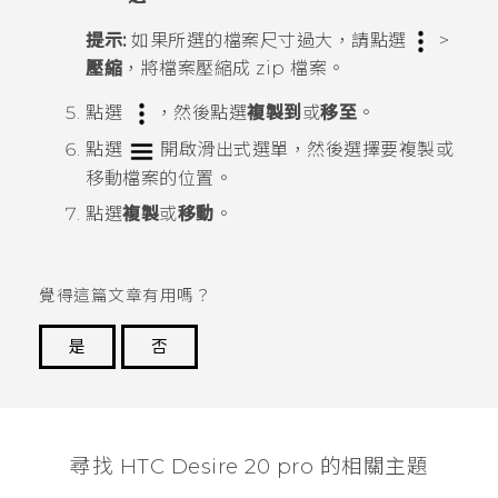
提示:
如果所選的檔案尺寸過大，請點選
>
壓縮
，將檔案壓縮成 zip 檔案。
點選
，然後點選
複製到
或
移至
。
點選
開啟滑出式選單，然後選擇要複製或
移動檔案的位置。
點選
複製
或
移動
。
覺得這篇文章有用嗎？
是
否
謝謝您！
尋找 ‎HTC Desire 20 pro 的相關主題