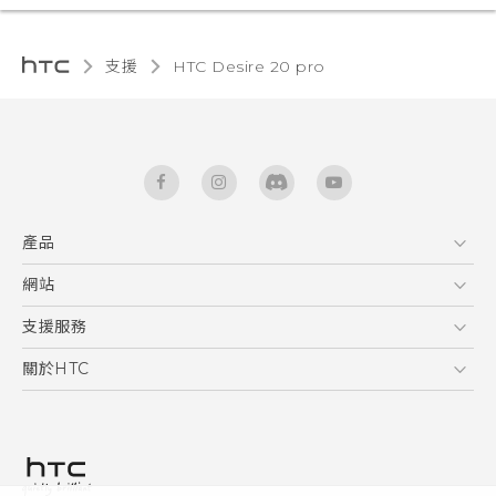
支援
‎HTC Desire 20 pro‎
產品
5G
網站
快速入門手冊
智能手機
使用手冊
HTC Dev
支援服務
區塊鍊手機
HTC Research
服務中心
關於HTC
配件
產品有限保固說明
ESG
VIVE
公告欄
投資人
私隱政策