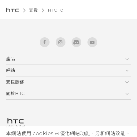
支援
HTC 10‎
產品
5G
網站
快速入門手冊
智能手機
使用手冊
HTC Dev
支援服務
區塊鍊手機
HTC Research
服務中心
關於HTC
配件
產品有限保固說明
ESG
VIVE
公告欄
投資人
私隱政策
產品安全
本網站使用 cookies 來優化網站功能、分析網站效能、