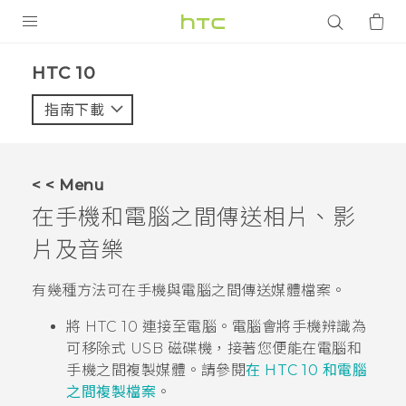
產品
HTC 10‎
VIVE
指南下載
智能手機
G REIGNS
< < Menu
配件
在手機和電腦之間傳送相片、影
VIVERSE
片及音樂
應用程式
有幾種方法可在手機與電腦之間傳送媒體檔案。
支援服務
將
HTC 10
連接至電腦。電腦會將手機辨識為
可移除式 USB 磁碟機，接著您便能在電腦和
登入
手機之間複製媒體。請參閱
在 HTC 10 和電腦
之間複製檔案
。