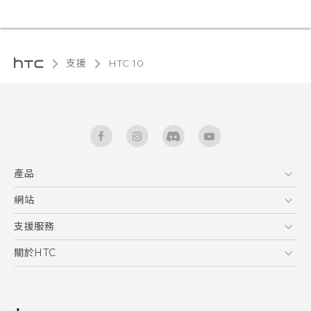
支援
HTC 10‎
產品
5G
網站
快速入門手冊
智能手機
使用手冊
HTC Dev
支援服務
區塊鍊手機
HTC Research
服務中心
關於HTC
配件
產品有限保固說明
ESG
VIVE
公告欄
投資人