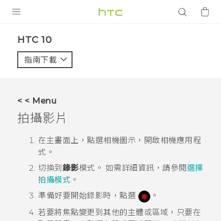
產品
HTC 10‎
VIVE
指南下載
智能手機
G REIGNS
< < Menu
配件
拍攝影片
VIVERSE
在
主畫面
上，點選相機圖示，開啟
相機
應用程
式。
應用程式
切換到
錄影
模式。
如需詳細資訊，請參閱
選擇
支援服務
拍攝模式
。
準備好要開始錄影時，點選
。
登入
若要將焦點變更到其他的主體或區域，只要在