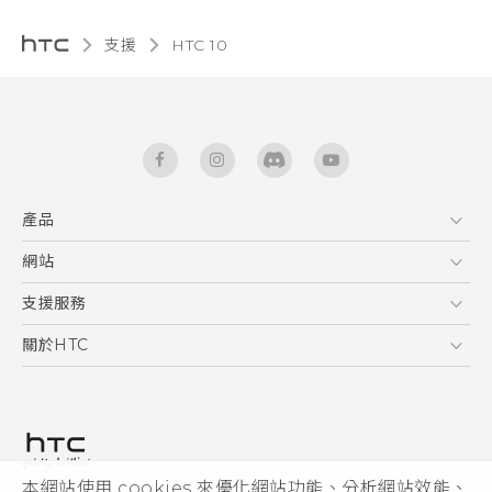
支援
HTC 10‎
產品
5G
網站
快速入門手冊
智能手機
使用手冊
HTC Dev
支援服務
區塊鍊手機
HTC Research
服務中心
關於HTC
配件
產品有限保固說明
ESG
VIVE
公告欄
投資人
私隱政策
產品安全
本網站使用 cookies 來優化網站功能、分析網站效能、