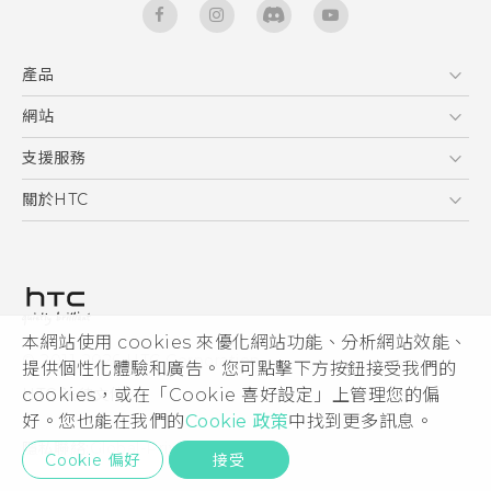
產品
5G
網站
快速入門手冊
智能手機
使用手冊
HTC Dev
支援服務
區塊鍊手機
HTC Research
服務中心
關於HTC
配件
產品有限保固說明
ESG
VIVE
公告欄
投資人
私隱政策
產品安全
本網站使用 cookies 來優化網站功能、分析網站效能、
© 2011-2026 HTC Corporation
提供個性化體驗和廣告。您可點擊下方按鈕接受我們的
加入HTC
HTC 法律文件
cookies，或在「Cookie 喜好設定」上管理您的偏
Security and Privacy Whitepaper
好。您也能在我們的
Cookie 政策
中找到更多訊息。
隱私聯絡:
Global-Privacy@htc.com
Cookie 偏好
接受