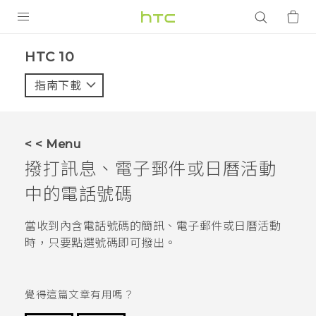
產品
HTC 10‎
VIVE
指南下載
智能手機
G REIGNS
< < Menu
配件
撥打訊息、電子郵件或日曆活動
VIVERSE
中的電話號碼
應用程式
當收到內含電話號碼的簡訊、電子郵件或日曆活動
時，只要點選號碼即可撥出。
支援服務
登入
覺得這篇文章有用嗎？