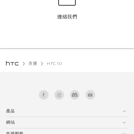
連絡我們
支援
HTC 10‎
產品
5G
網站
快速入門手冊
智能手機
使用手冊
HTC Dev
支援服務