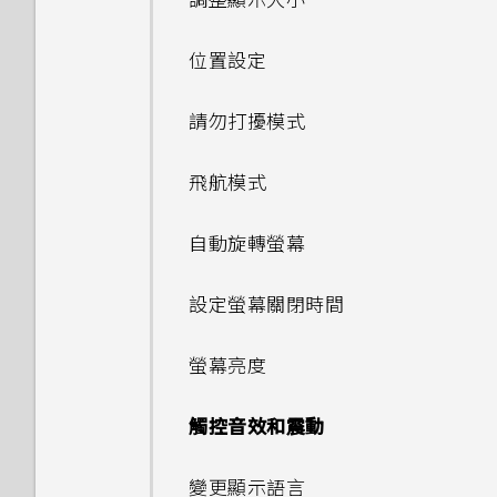
調整顯示大小
Type-C 轉接器以使用現有的
片？
用？如何查看功能是否啟用？
及使用量？
容
機？
郵件
收到來電
為何無法邊錄影邊拍照？
設定應用程式連結
切換手機開關
USB 傳輸線嗎？
如何讓 HTC Sync Manager
變更慢動作影片的播放速度
從手機套啟動相機
將訊息移到受保護的收件匣
將記憶卡設為內部儲存空間
休眠模式
合併聯絡人資訊
拍攝影片
連接藍牙耳機
為何通話期間聽不到來電及訊息
極致省電模式
備份 HTC 10
連線到 VPN
位置設定
辨識出我的手機？
如何在郵件應用程式內登入我的
如何重新啟動手機以進入安全模
取得聯絡人及其他內容的其他方
通知？
使用 Exchange ActiveSync
氣象
通話期間可以執行的動作
為何我的手機會自動停止錄影？
存取應用程式
初次設定 HTC 10
USB Type-C 接頭與舊手機上
編輯高動態縮時攝影影片
封鎖不要的訊息
Microsoft 電子郵件帳號？
在手機儲存空間和記憶卡之間移
式？
動作手勢
法
傳送聯絡人資訊
時為何無法用我的指紋將螢幕解
拍攝連續的相片
與藍牙裝置解除配對
延長電池使用時間的提示
的 micro USB 接頭有何不
使用 HTC 10作為 Wi-Fi 熱點
請勿打擾模式
能否使用 Wi-Fi 直連 與其他手
動應用程式及資料
鎖？
有未讀取的通知時，不斷重複發
時鐘
設定多方通話
同？
相片看起來模糊不清嗎？以下有
應用程式捷徑
機分享媒體檔？
複製簡訊到 Nano SIM 卡
為何手機上的應用程式會當機並
如何從通知面板中移除顯示特定
觸控手勢
在手機和電腦之間傳送相片、影
聯絡人群組
出聲音和震動。要如何停止？
使用 HDR
使用藍牙接收檔案
一些拍照秘訣
透過 USB 網路共用分享手機的
飛航模式
強制關閉？
在記憶卡之間移動檔案
應用程式正在背景中執行的通
片及音樂
如何在重設手機後通過
錄音機
通話記錄
螢幕關閉一段時間後，為何我無
網際網路連線
同時使用兩個應用程式
知？
刪除訊息和對話
Google 登入畫面？
擷取手機畫面
私密聯絡人
為何無法自訂快速設定面板中的
使用 NFC
法接收郵件與即時訊息通知？網
自動旋轉螢幕
如何知道我是否在手機上安裝了
在 HTC 10 和電腦之間複製檔案
項目？
切換靜音、震動和一般模式
路電台廣播也停止了。
安裝數位憑證
使用子母畫面
惡意的第三方應用程式？
手機異常過熱或溫度過高時該怎
傳送簡訊 (SMS)
忘記了手機的螢幕鎖定密碼、
旅行模式
設定螢幕關閉時間
麼辦？
PIN 碼或圖形該怎麼辦？
釋放儲存空間
本國撥號
手機無法開機時該怎麼做？
切換最近使用的應用程式
如何設定預設的簡訊應用程式？
Motion Launch 手勢啟動
螢幕亮度
手機出狀況時該如何取得協助？
手機遺失或遭竊時該怎麼辦？
卸載記憶卡
如何使用硬體按鍵重新啟動手
如何在 HTC 訊息應用程式內以
選取、複製及貼上文字
機？
粗體顯示未讀取的訊息？
觸控音效和震動
何謂智慧鎖及如何使用？
輸入文字
如果手機不斷重新啟動或無法開
如何調整 HTC 訊息中的字型大
變更顯示語言
為何重新開啟或開啟手機時出現