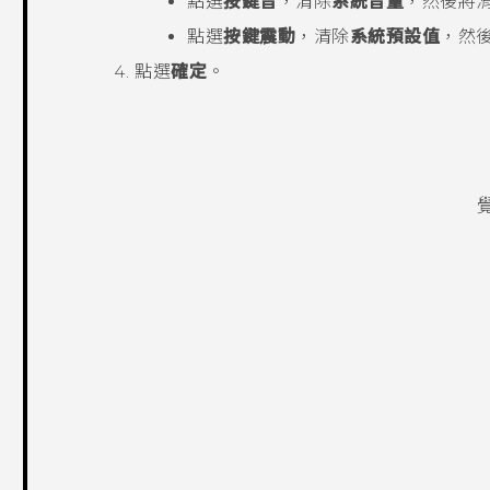
點選
按鍵音
，清除
系統音量
，然後將
點選
按鍵震動
，清除
系統預設值
，然
點選
確定
。