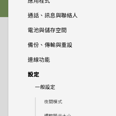
應用程式
如何檢視 USB 隨身碟內的檔案
音效與顯示
更新
如何在未通話時讓電話撥號列出
更新手機軟體前該做哪些準備？
音效偏好設定
與資料夾？
新增社交網路、電子郵件帳號等
如何將手機的網際網路連線分享
進階相機功能
啟動列
中文輸入
我的聯絡人及其個人檔案圖片而
設定主畫面桌布
安裝及移除應用程式
自拍
通話、訊息與聯絡人
設定與其他
給其他裝置使用？
我認為麥克風壞了。該怎麼做？
不是通話記錄？
安裝軟體更新
如果無法安裝軟體更新，該怎麼
我將記憶卡格式化以作為內部儲
指紋辨識器
變更來電鈴聲
新增主畫面小工具
HTC Ice View
選擇場景
開啟或關閉圖示徽章
新增或移除小工具面板
快速調整相片曝光
手機通話功能
從 Google Play 商店取得應用
應用程式
辦？
存空間使用時，卻出現該記憶卡
電池與儲存空間
要如何得知我的手機能否在其他
如何讓硬體按鍵持續開啟背光？
能否變更手機上系統的字型樣式
我能將 Micro SIM 卡剪小為
程式
安裝應用程式更新
速度太慢的訊息。為什麼？
HTC 10
國家的本國網路內使用？
變更通知音效
Google 相簿
和大小？
新增主畫面捷徑
Nano SIM 卡以裝入手機內
慢動作錄影
聯絡人
從手機套控制音樂播放
重新啟動 HTC 10 (軟體重設)
電源與充電
變更主畫面
HTC 相機
電池
使用智慧搜尋撥號
如何在手機上測試音訊、顯示和
為何說出「OK Google」無法
備份、傳輸與重設
如何找出手機的 IMEI/MEID 和
嗎？
從網路下載應用程式
其他部分？
從 Google Play 商店安裝應用
我的手機是全新的，但可用儲存
啟動 Google 個人助理？
使用應用程式
後面板
手機能在找不到 Wi-Fi 或訊號
序號？
設定預設音量
簡訊與多媒體簡訊
Google 相簿功能介紹
備份與傳輸
如何將喜愛的歌曲或音樂設為鈴
分類小工具面板和啟動列上的應
使用 Zoe 動態拍照
處理電話
儲存空間
鎖定螢幕
聯絡人清單
我的手機是否向下相容於不支援
程式更新
選擇拍攝模式
空間卻比總容量少。為什麼？
撥打分機號碼
備份與重設
顯示電池百分比
太弱時自動切換至行動網路嗎？
連線功能
聲？
用程式
Qualcomm Quick Charge
HTC 應用程式
解除安裝應用程式
為何手機反應緩慢且靜止不動？
我經常因為誤觸最近使用的應用
排列應用程式
卡片固定座
相機
為何手機會對我說話？如何關閉
適用於喇叭的 HTC
檢視相片及影片
如何在訊息內加入簽名？
如何備份相片及影片？
拍攝高動態縮時攝影影片
3.0 的充電配件？
從 HTC Ice View 開啟或關閉
通知
新增新的聯絡人
傳輸
在手機儲存空間和記憶卡之間複
軟體與應用程式更新
拍攝相片
使用 MicroSD 記憶卡作為可移
程式或 返回鍵而退出正在玩的
快速撥號
查看電池用量
網際網路連線
重設網路設定
此功能？
BoomSound
設定
能否分別調整鈴聲和通知音效的
移動主畫面項目
部分功能
製或移動檔案
除式儲存裝置和使用內部儲存空
遊戲。如何避免此狀況？
HTC BlinkFeed
為何手機會自動關機？
安全性
停用應用程式
Nano SIM 卡
音量？
能否讓相機停留在待機模式以節
編輯相片
傳送多媒體訊息 (MMS)
如何在手機與電腦之間複製檔
手動調整相機設定
只能使用隨附的 USB Type-C
如何加快輸入速度？
間有何不同？
編輯聯絡人的資訊
無線分享
設定相片品質和大小
從舊手機傳輸內容的方法
撥打訊息、電子郵件或日曆活動
查看電池記錄
重設 HTC 10 (硬體重設)
一般設定
如何啟用或停用裝置管理員應用
支援耳機的HTC BoomSound
開啟或關閉數據連線
省電力？要如何設定？
移除主畫面項目
案？
傳輸線嗎？能否使用第三方的傳
從 HTC Ice View 檢視應用程
儲存空間類型
何謂螢幕固定功能？如何固定應
HTC 主題
中的電話號碼
結束或關閉應用程式最好的方式
程式？
為何手機設定螢幕鎖密碼後仍不
控制應用程式權限
SD 卡
如何關閉擷取畫面時的快門聲？
美化 RAW 相片
輸線？
式通知
傳送群組訊息
拍攝 RAW 相片
取得協助與疑難排解
用程式？
聯繫聯絡人
為何？
提示：如何拍出更棒的相片
從 Android 手機傳輸內容
HTC Connect 是什麼？
會鎖住？
應用程式電池最佳化
備份檔案、資料和設定的方式
專屬個性化音效設定
管理數據使用量
為何拍攝的人像照在電腦上會以
夜間模式
我之前曾使用 HTC 備份。為何
我該將記憶卡當作可移除式或內
Boost+
緊急電話
如何關閉使用 TouchPal 鍵盤
橫向顯示？
設定預設應用程式
為電池充電
為何播放 YouTube 影片時無
手機現在未內建 HTC 備份？
剪輯影片
可以透過 micro USB 轉 USB
選擇要在手機套上顯示的通知
轉寄訊息
相機應用程式如何拍攝 RAW 相
部儲存空間使用呢？
HTC Sense 主畫面
Google Play Protect 有何作
匯入或複製聯絡人
如何查看手機內建的記憶體容量
拍攝全景相片
透過 iCloud 傳送 iPhone 內
開啟或關閉 藍牙
輸入時的震動？
觸碰指紋辨識器為何無法喚醒手
使用省電功能
備份聯絡人與訊息
Wi-Fi 連線
法使用子母畫面？