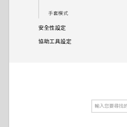
機進入主畫面，該怎麼辦？
小？
要求我輸入密碼以解密手機？
手套模式
手機無法充電時該怎麼做？
如何顯示執行中應用程式的清
移除螢幕鎖時出現裝置保護功能
安全性設定
單？
將停止運作的訊息，裝置保護是
為何電池電力消耗如此快速？
什麼意思？
協助工具設定
如何啟用開發人員選項？
為 Nano SIM 卡指派 PIN 碼
Doze 模式如何節省電池電力？
協助工具功能
如何無法在 Google Play
設定螢幕鎖定
為何省電模式和極致省電模式都
Music 中播放 WMA 音樂檔？
變成灰色停用狀態？
協助工具設定
設定智慧鎖
GPS 關閉時能否在鎖定螢幕上
Android 中的應用程式待機如
顯示氣象？
開啟或關閉縮放比例手勢
關閉鎖定螢幕
何節省電池電力？
為何應用程式圖示不再顯示未讀
TalkBack
設定中的電池最佳化有何作用？
訊息和通知等未讀項目數量？
Qualcomm Quick Charge
為何手機對 Motion Launch