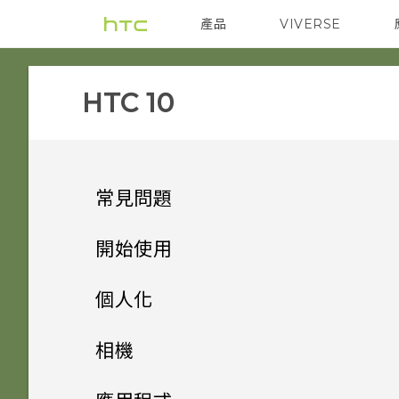
產品
VIVERSE
VIVE
智能手機
HTC 10‎
常見問題
無線與網路
開始使用
儲存空間
熟悉新手機的功能
如何在電信業者的網路中新增存
個人化
取點？
系統效能
新功能
如何將檔案與資料夾複製或移到
主畫面配置與字型
使用快速設定
相機
記憶卡？
我透過藍牙傳送了一些檔案到電
通話與 SIM 卡
打開包裝與設定
如何查看手機最新的軟體更新？
小工具與捷徑
腦。檔案存到哪裡去了？
Android 8.0
認識手機設定
拍照和錄影
變更預設字型大小