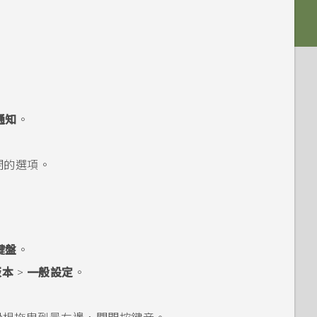
通知
。
閉的選項。
鍵盤
。
版本
>
一般設定
。
：