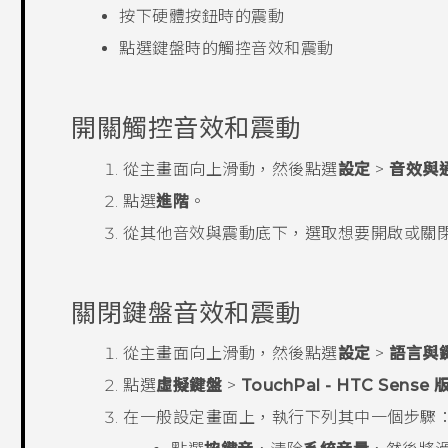
按下硬體按鈕時的震動
點選鍵盤時的觸控音效和震動
開關觸控音效和震動
從
主畫面
向上滑動，然後點選
設定
>
音效與
點選
進階
。
從
其他音效與震動
底下，選取想要開啟或關
關閉鍵盤音效和震動
從
主畫面
向上滑動，然後點選
設定
>
語言與
點選
虛擬鍵盤
>
TouchPal - HTC Sense 
在
一般設定
畫面上，執行下列其中一個步驟