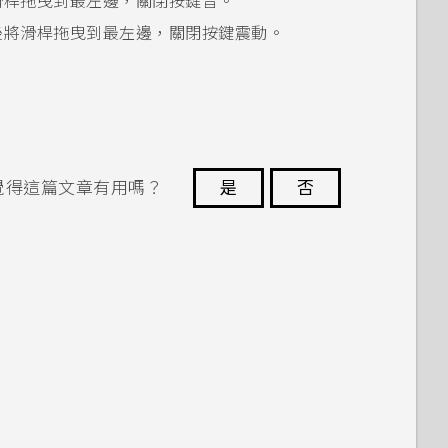
滑桿拖曳到最左邊，關閉按鍵音。
後將滑桿拖曳到最左邊，關閉按鍵震動。
覺得這篇文章有用嗎？
是
否
謝謝您！