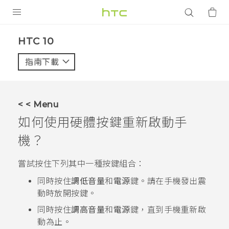
產品
HTC 10‎
VIVE
指南下載
智能手機
G REIGNS
< < Menu
配件
如何使用硬體按鍵重新啟動手
VIVERSE
機？
應用程式
嘗試按住下列其中一種按鍵組合：
同時按住
調低音量
和
電源
鍵。請在手機發出震
支援服務
動時放開按鍵。
登入
同時按住
調高音量
和
電源
鍵，直到手機重新啟
動為止。