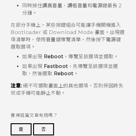
同時按住
調高音量
、
調低音量
和
電源
鍵最長 2
分鐘。
在部分手機上，某些按鍵組合可能讓手機開機進入
Bootloader
或
Download Mode
畫面。出現選
項清單時，使用
音量
鍵導覽清單，然後按下
電源
鍵
選取選項。
如果出現
Reboot
，導覽至該選項並選取。
如果出現
Fastboot
，先導覽至該選項並選
取，然後選取
Reboot
。
注意:
絕不可選取畫面上的其他選項，否則保固將失
效或手機可能靜止不動。
覺得這篇文章有用嗎？
是
否