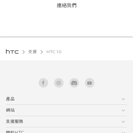
連絡我們
支援
HTC 10‎
產品
5G
網站
快速入門手冊
智能手機
使用手冊
HTC Dev
支援服務
區塊鍊手機
HTC Research
服務中心
關於HTC