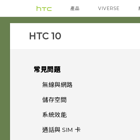
產品
VIVERSE
VIVE
智能手機
HTC 10‎
常見問題
無線與網路
儲存空間
如何在電信業者的網路中新增存
取點？
系統效能
如何將檔案與資料夾複製或移到
記憶卡？
我透過藍牙傳送了一些檔案到電
通話與 SIM 卡
如何查看手機最新的軟體更新？
腦。檔案存到哪裡去了？