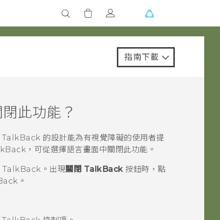
指南下載
關閉此功能？
。
TalkBack
的設計能為有視覺障礙的使用者提
lkBack
，可從選擇語言畫面中關閉此功能。
閉
TalkBack
。出現
關閉 TalkBack
按鈕時，點
Back
。