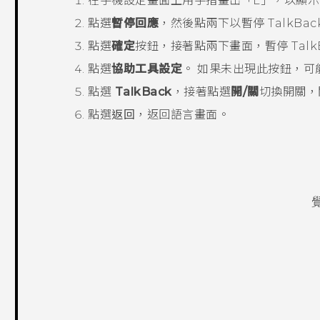
在手機設定畫面上用手指畫出「L」，以顯
點選
暫停回應
，然後點兩下以暫停
TalkBac
點選
確定
按鈕，接著點兩下畫面，暫停
Talk
點選
協助工具設定
。
如果未出現此按鈕，可
點選
TalkBack
，接著點選
開/關
切換開關
點選
返回
，返回語言畫面。