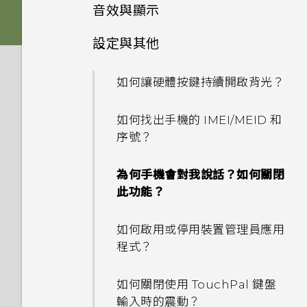
如何檢視 USB 隨身碟內的檔案
音效與顯示
如何在未通話時讓電話撥號列出
更新手機軟體前該做哪些準備？
與資料夾？
如何將手機的網際網路連線分享
我的聯絡人及其個人檔案圖片而
設定與其他
給其他裝置使用？
我認為麥克風壞了。該怎麼做？
不是通話記錄？
如果無法安裝軟體更新，該怎麼
我將記憶卡格式化以作為內部儲
辦？
存空間使用時，卻出現該記憶卡
要如何得知我的手機能否在其他
如何讓硬體按鍵持續開啟背光？
能否變更手機上系統的字型樣式
我能將 Micro SIM 卡剪小為
速度太慢的訊息。為什麼？
國家的本國網路內使用？
和大小？
Nano SIM 卡以裝入手機內
如何在手機上測試音訊、顯示和
如何找出手機的 IMEI/MEID 和
嗎？
其他部分？
我的手機是全新的，但可用儲存
手機能在找不到 Wi-Fi 或訊號
序號？
如何將喜愛的歌曲或音樂設為鈴
空間卻比總容量少。為什麼？
太弱時自動切換至行動網路嗎？
聲？
為何手機反應緩慢且靜止不動？
為何手機會對我說話？如何關閉
使用 MicroSD 記憶卡作為可移
此功能？
能否分別調整鈴聲和通知音效的
除式儲存裝置和使用內部儲存空
為何手機會自動關機？
音量？
間有何不同？
如何啟用或停用裝置管理員應用
結束或關閉應用程式最好的方式
程式？
如何關閉擷取畫面時的快門聲？
為何？
如何關閉使用 TouchPal 鍵盤
為何播放 YouTube 影片時無
如何查看手機內建的記憶體容量
輸入時的震動？
法使用子母畫面？