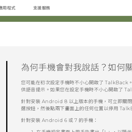
應用程式
支援服務
G REIGNS
配件
為何手機會對我說話？如何
您可能在初次設定手機時不小心開啟了
TalkBack
供語音提示。如果您在設定手機時不小心開啟了
Ta
針對安裝
Android
8 以上版本的手機，可立即關
選按鈕，然後點兩下畫面上的任何位置以停用
Talk
針對安裝
Android
6 或 7 的手機：