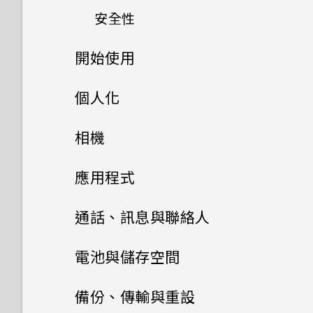
遊戲。如何避免此狀況？
安全性
能否讓相機停留在待機模式以節
如何在手機與電腦之間複製檔
只能使用隨附的 USB Type-C
省電力？要如何設定？
案？
傳輸線嗎？能否使用第三方的傳
何謂螢幕固定功能？如何固定應
開始使用
為何手機設定螢幕鎖密碼後仍不
輸線？
用程式？
會鎖住？
為何拍攝的人像照在電腦上會以
我之前曾使用 HTC 備份。為何
熟悉新手機的功能
個人化
橫向顯示？
手機現在未內建 HTC 備份？
可以透過 micro USB 轉 USB
Google Play Protect 有何作
觸碰指紋辨識器為何無法喚醒手
Type-C 轉接器以使用現有的
新功能
用？如何查看功能是否啟用？
主畫面配置與字型
機？
使用快速設定
相機
為何無法邊錄影邊拍照？
USB 傳輸線嗎？
如何讓 HTC Sync Manager
打開包裝與設定
辨識出我的手機？
小工具與捷徑
如何在郵件應用程式內登入我的
Android 8.0
使用 Exchange ActiveSync
認識手機設定
拍照和錄影
變更預設字型大小
為何我的手機會自動停止錄影？
應用程式
USB Type-C 接頭與舊手機上
Microsoft 電子郵件帳號？
時為何無法用我的指紋將螢幕解
更新
的 micro USB 接頭有何不
能否使用 Wi-Fi 直連 與其他手
音效偏好設定
新增社交網路、電子郵件帳號等
進階相機功能
鎖？
啟動列
中文輸入
設定主畫面桌布
安裝及移除應用程式
自拍
同？
相片看起來模糊不清嗎？以下有
機分享媒體檔？
通話、訊息與聯絡人
為何手機上的應用程式會當機並
一些拍照秘訣
安裝軟體更新
指紋辨識器
強制關閉？
變更來電鈴聲
如何在重設手機後通過
新增主畫面小工具
HTC Ice View
選擇場景
開啟或關閉圖示徽章
新增或移除小工具面板
快速調整相片曝光
手機通話功能
螢幕關閉一段時間後，為何我無
從 Google Play 商店取得應用
電池與儲存空間
Google 登入畫面？
法接收郵件與即時訊息通知？網
程式
安裝應用程式更新
HTC 10
如何知道我是否在手機上安裝了
變更通知音效
Google 相簿
新增主畫面捷徑
慢動作錄影
聯絡人
從手機套控制音樂播放
重新啟動 HTC 10 (軟體重設)
路電台廣播也停止了。
變更主畫面
HTC 相機
電池
使用智慧搜尋撥號
惡意的第三方應用程式？
備份、傳輸與重設
忘記了手機的螢幕鎖定密碼、
從網路下載應用程式
從 Google Play 商店安裝應用
使用應用程式