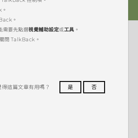
示
TalkBack
控制項。
k
。
Back
。
能需要先點選
視覺輔助設定
或
工具
。
，關閉
TalkBack
。
覺得這篇文章有用嗎？
是
否
謝謝您！