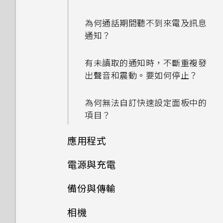
及使用量？
為何通話期間聽不到來電及訊息
如何重新啟動手機以進入安全模
通知？
式？
有未讀取的通知時，不斷重複發
如何從通知面板中移除顯示特定
出聲音和震動。要如何停止？
應用程式正在背景中執行的通
知？
為何無法自訂快速設定面板中的
項目？
手機異常過熱或溫度過高時該怎
麼辦？
應用程式
電源與充電
手機出狀況時該如何取得協助？
為何說出「OK Google」無法
啟動 Google 個人助理？
備份與傳輸
我的手機是否向下相容於不支援
Qualcomm Quick Charge
我經常因為誤觸最近使用的應用
相機
如何備份相片及影片？
3.0 的充電配件？
程式或 返回鍵而退出正在玩的