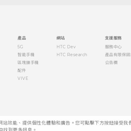
快速入門手冊
使用手冊
產品
網站
支援服務
5G
HTC Dev
服務中心
智能手機
HTC Research
產品有限保固
區塊鍊手機
公告欄
配件
VIVE
析網站效能、提供個性化體驗和廣告。您可點擊下方按鈕接受我們的 
中找到更多訊息。