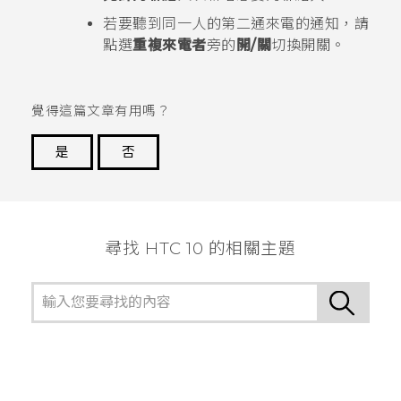
若要聽到同一人的第二通來電的通知，請
點選
重複來電者
旁的
開/關
切換開關。
覺得這篇文章有用嗎？
是
否
謝謝您！
尋找 HTC 10 的相關主題