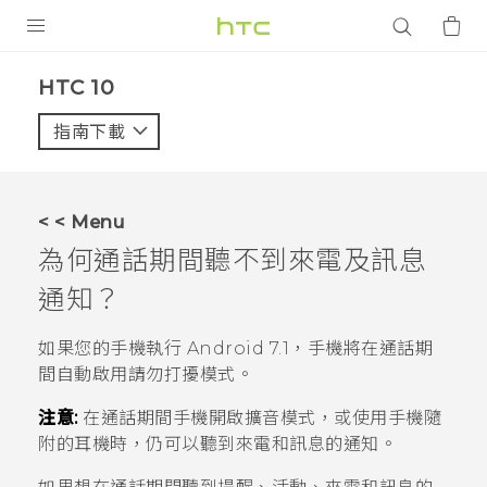
產品
HTC 10‎
VIVE
指南下載
智能手機
G REIGNS
< < Menu
配件
為何通話期間聽不到來電及訊息
VIVERSE
通知？
應用程式
如果您的手機執行
Android
7.1，手機將在通話期
間自動啟用請勿打擾模式。
支援服務
注意:
在通話期間手機開啟擴音模式，或使用手機隨
登入
附的耳機時，仍可以聽到來電和訊息的通知。