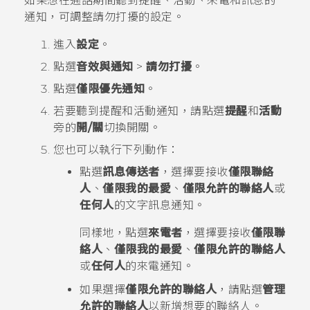
如果想在通話期間聽到提醒、活動、來電和訊息的
通知，可調整請勿打擾的設定。
進入
設定
。
點選
音效與通知
>
請勿打擾
。
點選
僅限優先通知
。
若要聽到提醒和活動通知，請點選
提醒
和
活動
旁的
開/關
切換開關。
您也可以執行下列動作：
點選
訊息傳送者
，選擇要接收
僅限聯絡
人
、
僅限我的最愛
、
僅限允許的聯絡人
或
任何人
的文字訊息通知。
同樣地，點選
來電者
，選擇要接收
僅限聯
絡人
、
僅限我的最愛
、
僅限允許的聯絡人
或
任何人
的來電通知。
如果選擇
僅限允許的聯絡人
，請點選
管理
允許的聯絡人
以新增想要的聯絡人。