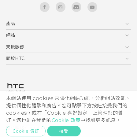
產品
5G
網站
快速入門手冊
智能手機
使用手冊
HTC Dev
支援服務
區塊鍊手機
HTC Research
服務中心
關於HTC
配件
產品有限保固說明
ESG
VIVE
公告欄
投資人
私隱政策
產品安全
本網站使用 cookies 來優化網站功能、分析網站效能、
© 2011-2026 HTC Corporation
提供個性化體驗和廣告。您可點擊下方按鈕接受我們的
加入HTC
cookies，或在「Cookie 喜好設定」上管理您的偏
HTC 法律文件
Security and Privacy Whitepaper
好。您也能在我們的
Cookie 政策
中找到更多訊息。
隱私聯絡:
Global-Privacy@htc.com
Cookie 偏好
接受