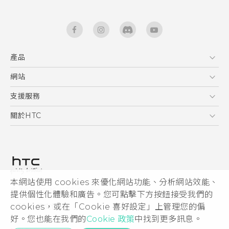
產品
5G
網站
快速入門手冊
智能手機
使用手冊
HTC Dev
支援服務
區塊鍊手機
HTC Research
服務中心
關於HTC
配件
產品有限保固說明
ESG
VIVE
公告欄
投資人
私隱政策
產品安全
本網站使用 cookies 來優化網站功能、分析網站效能、
© 2011-2026 HTC Corporation
提供個性化體驗和廣告。您可點擊下方按鈕接受我們的
加入HTC
cookies，或在「Cookie 喜好設定」上管理您的偏
HTC 法律文件
Security and Privacy Whitepaper
好。您也能在我們的
Cookie 政策
中找到更多訊息。