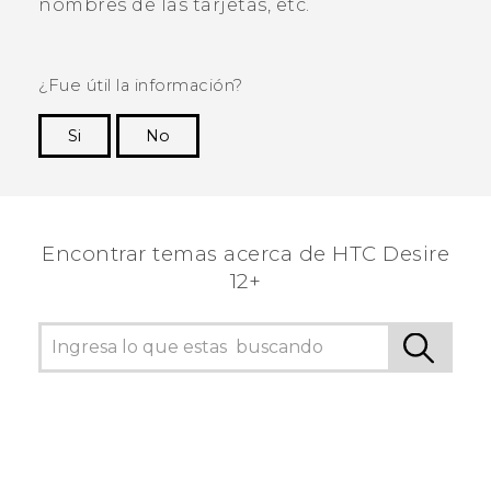
nombres de las tarjetas, etc.
¿Fue útil la información?
Si
No
¡Gracias! Tus comentarios ayudan a otras
personas a ver la información más útil.
Encontrar temas acerca de HTC Desire
12+