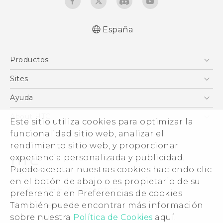
España
Español - Manual de inicio rápido
Productos
Español - Manual de usuario
Español - Guía de información legal y
Smartphones
Sites
seguridad
5G
HTC Vive
Ayuda
Quick start guide
VIVE
User manual
HTC Dev
Centro de asistencia
About HTC
Este sitio utiliza cookies para optimizar la
Accesorios
English - Safety and regulatory guide
Inicio
eCommerce Support
funcionalidad sitio web, analizar el
ESG
rendimiento sitio web, y proporcionar
Información corporativa
experiencia personalizada y publicidad.
Inversores (inglés)
Puede aceptar nuestras cookies haciendo clic
Cookie Preferences
en el botón de abajo o es propietario de su
© 2011-2026 HTC Corporation
preferencia en Preferencias de cookies.
Trabaja con nosotros
También puede encontrar más información
Términos legales
Security and Privacy Whitepaper
sobre nuestra
Política de Cookies
aquí.