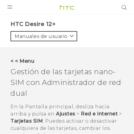
PRODUCTOS
HTC Desire 12+‎
VIVE
Manuales de usuario
G REIGNS
SMARTPHONES
< < Menu
ACCESORIOS
Gestión de las tarjetas
nano-
VIVERSE
SIM
con Administrador de red
dual
AYUDA
Dispositivos y accesorios HTC
En la
Pantalla principal
, desliza hacia
Iniciar sesión
arriba y pulsa en
Ajustes
>
Red e Internet
>
Tarjetas SIM
.
Puedes activar o desactivar
cualquiera de las tarjetas, cambiar los