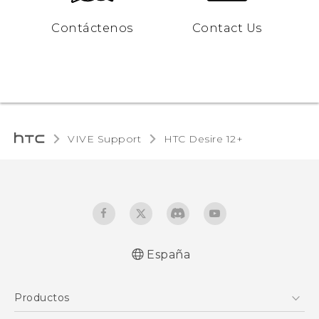
Contáctenos
Contact Us
VIVE Support
HTC Desire 12+‎
España
Español - Manual de inicio rápido
Productos
Español - Manual de usuario
Español - Guía de información legal y