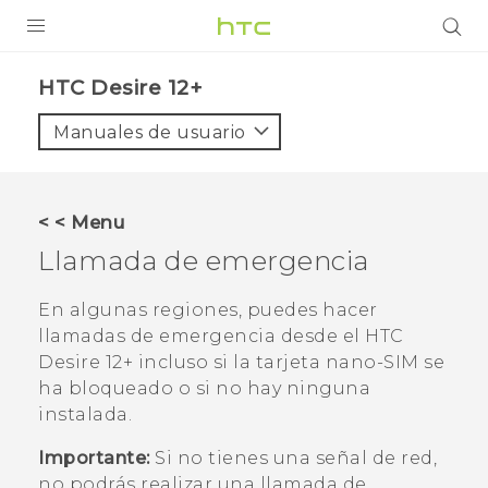
PRODUCTOS
HTC Desire 12+‎
VIVE
Manuales de usuario
G REIGNS
SMARTPHONES
< < Menu
ACCESORIOS
Llamada de emergencia
VIVERSE
En algunas regiones, puedes hacer
llamadas de emergencia desde el
HTC
AYUDA
Desire 12+
incluso si la tarjeta
nano-SIM
se
Dispositivos y accesorios HTC
ha bloqueado o si no hay ninguna
Iniciar sesión
instalada.
Importante:
Si no tienes una señal de red,
no podrás realizar una llamada de