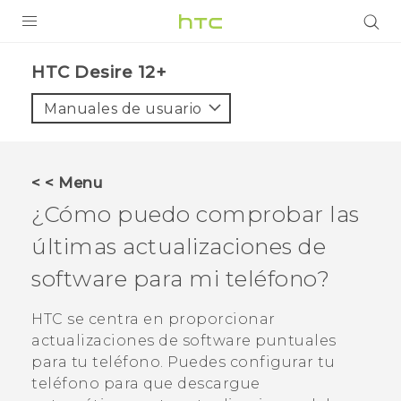
PRODUCTOS
HTC Desire 12+‎
VIVE
Manuales de usuario
G REIGNS
SMARTPHONES
< < Menu
ACCESORIOS
¿Cómo puedo comprobar las
VIVERSE
últimas actualizaciones de
software para mi teléfono?
AYUDA
Dispositivos y accesorios HTC
HTC se centra en proporcionar
Iniciar sesión
actualizaciones de software puntuales
para tu teléfono.
Puedes configurar tu
teléfono para que descargue