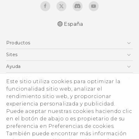
España
Español - Manual de inicio rápido
Productos
Español - Manual de usuario
Español - Guía de información legal y
Smartphones
Sites
seguridad
5G
HTC Vive
Ayuda
Quick start guide
VIVE
User manual
HTC Dev
Centro de asistencia
About HTC
Este sitio utiliza cookies para optimizar la
Accesorios
English - Safety and regulatory guide
Inicio
eCommerce Support
ESG
funcionalidad sitio web, analizar el
rendimiento sitio web, y proporcionar
Información corporativa
experiencia personalizada y publicidad.
Inversores (inglés)
Puede aceptar nuestras cookies haciendo clic
Cookie Preferences
en el botón de abajo o es propietario de su
© 2011-2026 HTC Corporation
preferencia en Preferencias de cookies.
Trabaja con nosotros
Términos legales
También puede encontrar más información
Security and Privacy Whitepaper