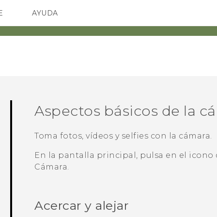
E
AYUDA
spositivos y accesorios HTC
SMARTPHONES
ACCESORIOS
Aspectos básicos de la c
Toma fotos, vídeos y selfies con la cámara.
En la pantalla principal, pulsa en el icono
Cámara
.
Acercar y alejar