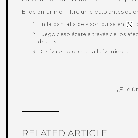
Elige en primer filtro un efecto antes de e
En la pantalla de visor, pulsa en
p
Luego desplázate a través de los efe
desees.
Desliza el dedo hacia la izquierda par
¿Fue út
¡Gracias! Tus comentarios ayudan a ot
RELATED ARTICLE