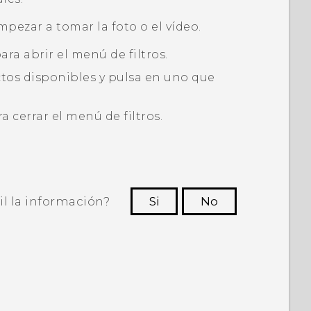
mpezar a tomar la foto o el vídeo.
ara abrir el menú de filtros.
ctos disponibles y pulsa en uno que
a cerrar el menú de filtros.
il la información?
Si
No
ras personas a ver la información más
útil.