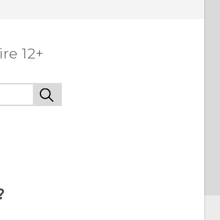
re 12+
?