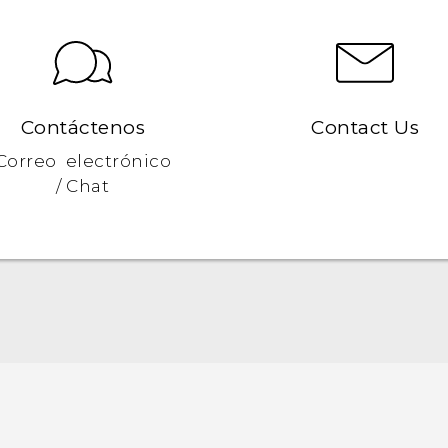
Contáctenos
Contact Us
Correo electrónico
/ Chat
Español - Manual de inicio rápido
Español - Manual de usuario
Español - Guía de información legal y seguridad
Quick start guide