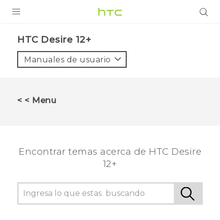
PRODUCTOS
HTC Desire 12+‎
VIVE
Manuales de usuario
G REIGNS
SMARTPHONES
< < Menu
ACCESORIOS
VIVERSE
Encontrar temas acerca de HTC Desire
AYUDA
12+
Dispositivos y accesorios HTC
Iniciar sesión