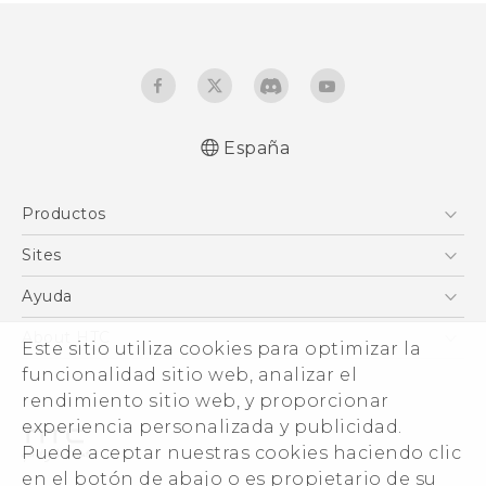
España
Español - Manual de inicio rápido
Productos
Español - Manual de usuario
Español - Guía de información legal y
Smartphones
Sites
seguridad
5G
HTC Vive
Ayuda
Quick start guide
VIVE
User manual
HTC Dev
Centro de asistencia
About HTC
Este sitio utiliza cookies para optimizar la
Accesorios
English - Safety and regulatory guide
Inicio
eCommerce Support
funcionalidad sitio web, analizar el
ESG
rendimiento sitio web, y proporcionar
Información corporativa
experiencia personalizada y publicidad.
Inversores (inglés)
Puede aceptar nuestras cookies haciendo clic
Cookie Preferences
en el botón de abajo o es propietario de su