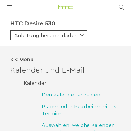
PRODUKTE
HTC Desire 530‎
VIVE
Anleitung herunterladen
G REIGNS
SMARTPHONES
< < Menu
ZUBEHÖR
Kalender und E-Mail
VIVERSE
Kalender
UNTERSTÜTZUNG
Den Kalender anzeigen
HTC-Geräte und Zubehör
Anmelden
Planen oder Bearbeiten eines
Termins
Auswählen, welche Kalender