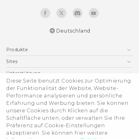
Deutschland
Deutsch - Schnellstart
Produkte
Deutsch - Benutzerhandbuch
English - Quick start guide
Smartphones
Sites
English - User manual
5G
HTC Dev
Unterstützung
VIVE
Diese Seite benutzt Cookies zur Optimierung
HTC Vive
Unterstützung
Über HTC
der Funktionalität der Website, Website-
Zubehör
eCommerce Support
Performance analysieren und persönliche
ESG
Erfahrung und Werbung bieten. Sie können
Impressum
unsere Cookies durch Klicken auf die
Investor
Schaltfläche unten, oder verwalten Sie Ihre
Cookie Preferences
Präferenz auf Cookie-Einstellungen
© 2011-2026 HTC Corporation
akzeptieren. Sie können hier weitere
Offene Stellen