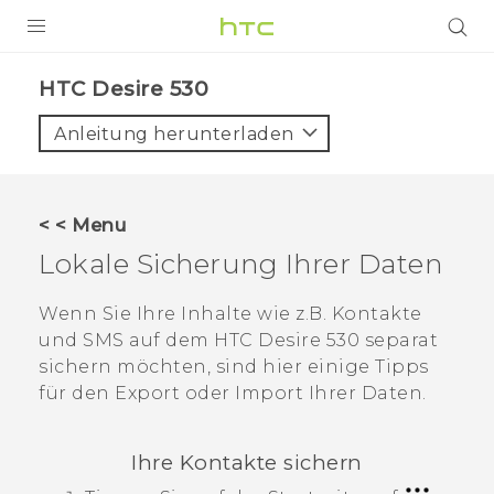
PRODUKTE
HTC Desire 530‎
VIVE
Anleitung herunterladen
G REIGNS
SMARTPHONES
< < Menu
ZUBEHÖR
Lokale Sicherung Ihrer Daten
VIVERSE
Wenn Sie Ihre Inhalte wie z.B. Kontakte
und SMS auf dem
HTC Desire 530
separat
UNTERSTÜTZUNG
sichern möchten, sind hier einige Tipps
HTC-Geräte und Zubehör
für den Export oder Import Ihrer Daten.
Anmelden
Ihre Kontakte sichern