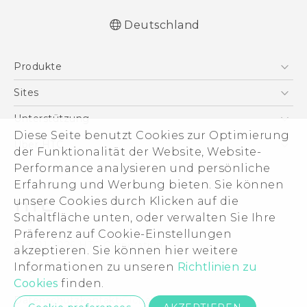
Deutschland
Deutsch - Schnellstart
Produkte
Deutsch - Benutzerhandbuch
English - Quick start guide
Smartphones
Sites
English - User manual
5G
HTC Dev
Unterstützung
VIVE
Diese Seite benutzt Cookies zur Optimierung
HTC Vive
Unterstützung
Über HTC
der Funktionalität der Website, Website-
Zubehör
eCommerce Support
ESG
Performance analysieren und persönliche
Erfahrung und Werbung bieten. Sie können
Impressum
unsere Cookies durch Klicken auf die
Investor
Schaltfläche unten, oder verwalten Sie Ihre
Cookie Preferences
Präferenz auf Cookie-Einstellungen
© 2011-2026 HTC Corporation
akzeptieren. Sie können hier weitere
Offene Stellen
Legal Terms
Informationen zu unseren
Richtlinien zu
Security and Privacy Whitepaper
Cookies
finden.
Datenschutzkontakt:
Global-Privacy@htc.com