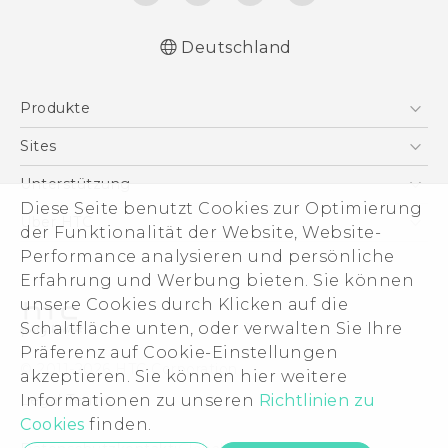
Deutschland
Deutsch - Schnellstart
Produkte
Deutsch - Benutzerhandbuch
English - Quick start guide
Smartphones
Sites
English - User manual
5G
HTC Dev
Unterstützung
VIVE
Diese Seite benutzt Cookies zur Optimierung
HTC Vive
Unterstützung
Über HTC
der Funktionalität der Website, Website-
Zubehör
eCommerce Support
Performance analysieren und persönliche
ESG
Erfahrung und Werbung bieten. Sie können
Impressum
unsere Cookies durch Klicken auf die
Investor
Schaltfläche unten, oder verwalten Sie Ihre
Cookie Preferences
Präferenz auf Cookie-Einstellungen
© 2011-2026 HTC Corporation
akzeptieren. Sie können hier weitere
Offene Stellen
Informationen zu unseren
Richtlinien zu
Legal Terms
Security and Privacy Whitepaper
Cookies
finden.