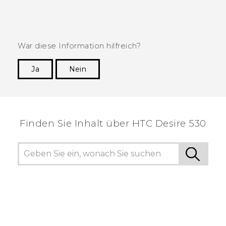
War diese Information hilfreich?
Ja
Nein
Vielen Dank! Ihr Feedback hilft anderen, die
hilfreichsten Informationen zu finden.
Finden Sie Inhalt über‎ HTC Desire 530