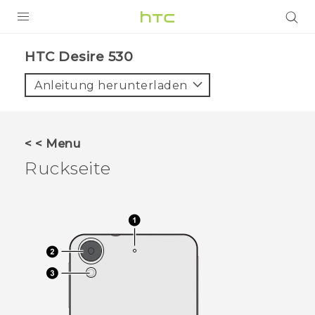
PRODUKTE
HTC Desire 530‎
VIVE
Anleitung herunterladen
G REIGNS
SMARTPHONES
< < Menu
ZUBEHÖR
Ruckseite
VIVERSE
UNTERSTÜTZUNG
HTC-Geräte und Zubehör
Anmelden