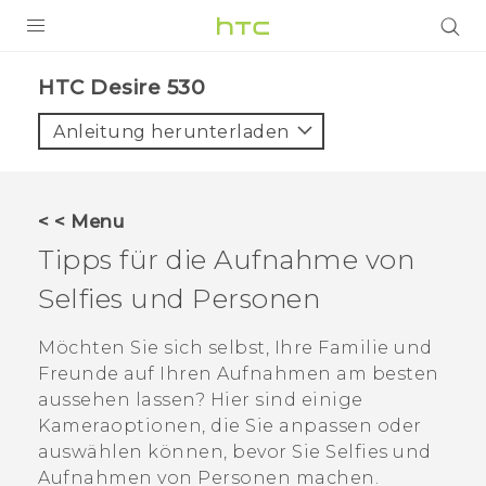
PRODUKTE
HTC Desire 530‎
VIVE
Anleitung herunterladen
G REIGNS
SMARTPHONES
< < Menu
ZUBEHÖR
Tipps für die Aufnahme von
VIVERSE
Selfies und Personen
UNTERSTÜTZUNG
Möchten Sie sich selbst, Ihre Familie und
Freunde auf Ihren Aufnahmen am besten
HTC-Geräte und Zubehör
Anmelden
aussehen lassen? Hier sind einige
Kameraoptionen, die Sie anpassen oder
auswählen können, bevor Sie Selfies und
Aufnahmen von Personen machen.