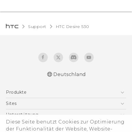
Support
HTC Desire 530‎
Deutschland
Deutsch - Schnellstart
Produkte
Deutsch - Benutzerhandbuch
English - Quick start guide
Smartphones
Sites
English - User manual
5G
HTC Dev
Unterstützung
VIVE
Diese Seite benutzt Cookies zur Optimierung
HTC Vive
Unterstützung
Über HTC
der Funktionalität der Website, Website-
Zubehör