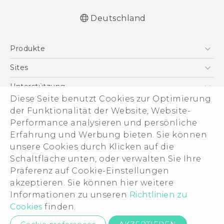
Deutschland
Deutsch - Schnellstart
Produkte
Deutsch - Benutzerhandbuch
English - Quick start guide
Smartphones
Sites
English - User manual
5G
HTC Dev
Unterstützung
VIVE
Diese Seite benutzt Cookies zur Optimierung
HTC Vive
Unterstützung
Über HTC
der Funktionalität der Website, Website-
Zubehör
eCommerce Support
Performance analysieren und persönliche
ESG
Erfahrung und Werbung bieten. Sie können
Impressum
unsere Cookies durch Klicken auf die
Investor
Schaltfläche unten, oder verwalten Sie Ihre
Cookie Preferences
Präferenz auf Cookie-Einstellungen
© 2011-2026 HTC Corporation
akzeptieren. Sie können hier weitere
Offene Stellen
Informationen zu unseren
Richtlinien zu
Legal Terms
Security and Privacy Whitepaper
Cookies
finden.
Datenschutzkontakt:
Global-Privacy@htc.com