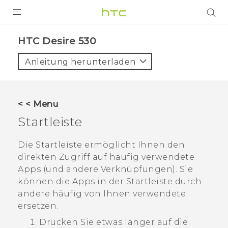
PRODUKTE
HTC Desire 530‎
VIVE
Anleitung herunterladen
G REIGNS
SMARTPHONES
< < Menu
ZUBEHÖR
Startleiste
VIVERSE
Die Startleiste ermöglicht Ihnen den
direkten Zugriff auf häufig verwendete
UNTERSTÜTZUNG
Apps (und andere Verknüpfungen). Sie
HTC-Geräte und Zubehör
können die Apps in der Startleiste durch
Anmelden
andere häufig von Ihnen verwendete
ersetzen.
Drücken Sie etwas länger auf die