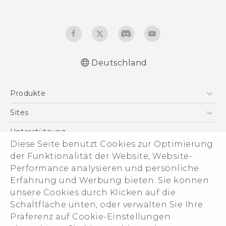
Deutschland
Deutsch - Schnellstart
Produkte
Deutsch - Benutzerhandbuch
English - Quick start guide
Smartphones
Sites
English - User manual
5G
HTC Dev
Unterstützung
VIVE
Diese Seite benutzt Cookies zur Optimierung
HTC Vive
Unterstützung
Über HTC
der Funktionalität der Website, Website-
Zubehör
eCommerce Support
ESG
Performance analysieren und persönliche
Erfahrung und Werbung bieten. Sie können
Impressum
unsere Cookies durch Klicken auf die
Investor
Schaltfläche unten, oder verwalten Sie Ihre
Cookie Preferences
Präferenz auf Cookie-Einstellungen
© 2011-2026 HTC Corporation