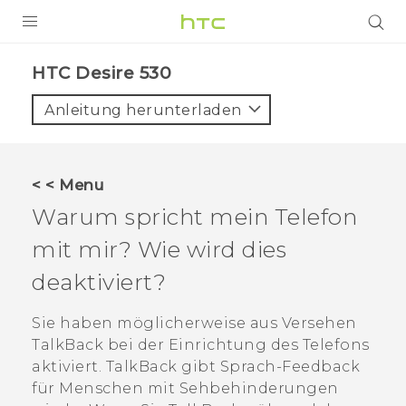
PRODUKTE
HTC Desire 530‎
VIVE
Anleitung herunterladen
G REIGNS
SMARTPHONES
< < Menu
ZUBEHÖR
Warum spricht mein Telefon
VIVERSE
mit mir? Wie wird dies
deaktiviert?
UNTERSTÜTZUNG
HTC-Geräte und Zubehör
Sie haben möglicherweise aus Versehen
Anmelden
TalkBack
bei der Einrichtung des Telefons
aktiviert.
TalkBack
gibt Sprach-Feedback
für Menschen mit Sehbehinderungen