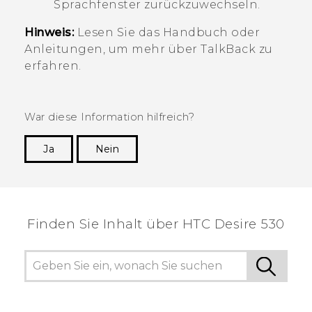
Sprachfenster zurückzuwechseln.
Hinweis:
Lesen Sie das Handbuch oder
Anleitungen, um mehr über
TalkBack
zu
erfahren.
War diese Information hilfreich?
Ja
Nein
Vielen Dank! Ihr Feedback hilft anderen, die
hilfreichsten Informationen zu finden.
Finden Sie Inhalt über‎ HTC Desire 530