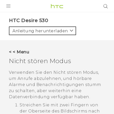
PRODUKTE
HTC Desire 530‎
VIVE
Anleitung herunterladen
G REIGNS
SMARTPHONES
< < Menu
ZUBEHÖR
Nicht stören Modus
VIVERSE
Verwenden Sie den Nicht stören Modus,
um Anrufe abzulehnen, und hörbare
UNTERSTÜTZUNG
Alarme und Benachrichtigungen stumm
HTC-Geräte und Zubehör
zu schalten, aber weiterhin eine
Anmelden
Datenverbindung verfügbar haben.
Streichen Sie mit zwei Fingern von
der Oberseite des Bildschirms nach