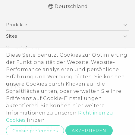
Deutschland
Deutsch - Schnellstart
Produkte
Deutsch - Benutzerhandbuch
English - Quick start guide
Smartphones
Sites
English - User manual
5G
HTC Dev
Unterstützung
VIVE
Diese Seite benutzt Cookies zur Optimierung
HTC Vive
Unterstützung
Über HTC
der Funktionalität der Website, Website-
Zubehör
eCommerce Support
ESG
Performance analysieren und persönliche
Erfahrung und Werbung bieten. Sie können
Impressum
unsere Cookies durch Klicken auf die
Investor
Schaltfläche unten, oder verwalten Sie Ihre
Cookie Preferences
Präferenz auf Cookie-Einstellungen
© 2011-2026 HTC Corporation
akzeptieren. Sie können hier weitere
Offene Stellen
Legal Terms
Informationen zu unseren
Richtlinien zu
Security and Privacy Whitepaper
Cookies
finden.
Datenschutzkontakt:
Global-Privacy@htc.com
Cookie preferences
AKZEPTIEREN