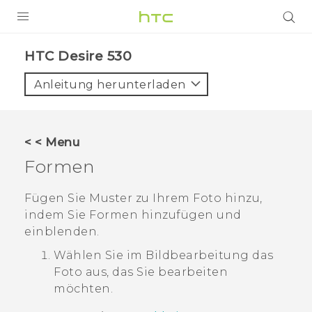
PRODUKTE
HTC Desire 530‎
VIVE
Anleitung herunterladen
G REIGNS
SMARTPHONES
< < Menu
ZUBEHÖR
Formen
VIVERSE
Fügen Sie Muster zu Ihrem Foto hinzu,
indem Sie Formen hinzufügen und
UNTERSTÜTZUNG
einblenden.
HTC-Geräte und Zubehör
Anmelden
Wählen Sie im
Bildbearbeitung
das
Foto aus, das Sie bearbeiten
möchten.