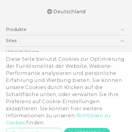
Deutschland
Deutsch - Schnellstart
Produkte
Deutsch - Benutzerhandbuch
English - Quick start guide
Smartphones
Sites
English - User manual
5G
HTC Dev
Unterstützung
VIVE
Diese Seite benutzt Cookies zur Optimierung
HTC Vive
Unterstützung
Über HTC
der Funktionalität der Website, Website-
Zubehör
eCommerce Support
Performance analysieren und persönliche
ESG
Erfahrung und Werbung bieten. Sie können
Impressum
unsere Cookies durch Klicken auf die
Investor
Schaltfläche unten, oder verwalten Sie Ihre
Cookie Preferences
Präferenz auf Cookie-Einstellungen
© 2011-2026 HTC Corporation
akzeptieren. Sie können hier weitere
Offene Stellen
Informationen zu unseren
Richtlinien zu
Legal Terms
Security and Privacy Whitepaper
Cookies
finden.
Datenschutzkontakt:
Global-Privacy@htc.com