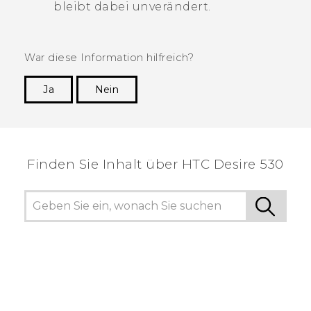
bleibt dabei unverändert.
War diese Information hilfreich?
Ja
Nein
Vielen Dank! Ihr Feedback hilft anderen, die
hilfreichsten Informationen zu finden.
Finden Sie Inhalt über‎ HTC Desire 530