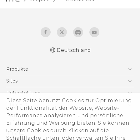
Deutschland
Deutsch - Schnellstart
Produkte
Deutsch - Benutzerhandbuch
English - Quick start guide
Smartphones
Sites
English - User manual
5G
HTC Dev
Unterstützung
VIVE
Diese Seite benutzt Cookies zur Optimierung
HTC Vive
Unterstützung
Über HTC
der Funktionalität der Website, Website-
Zubehör
eCommerce Support
Performance analysieren und persönliche
ESG
Erfahrung und Werbung bieten. Sie können
Impressum
unsere Cookies durch Klicken auf die
Investor
Schaltfläche unten, oder verwalten Sie Ihre