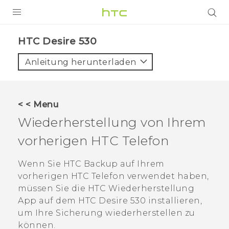
PRODUKTE
HTC Desire 530‎
VIVE
Anleitung herunterladen
G REIGNS
SMARTPHONES
< < Menu
ZUBEHÖR
Wiederherstellung von Ihrem
VIVERSE
vorherigen HTC Telefon
UNTERSTÜTZUNG
Wenn Sie
HTC Backup
auf Ihrem
vorherigen HTC Telefon verwendet haben,
HTC-Geräte und Zubehör
Anmelden
müssen Sie die
HTC Wiederherstellung
App auf dem
HTC Desire 530
installieren,
um Ihre Sicherung wiederherstellen zu
können.