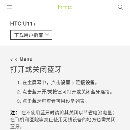
全部产品
HTC U11+‎
VIVE
下载用户指南
VIVERSE
< < Menu
支持帮助
打开或关闭
蓝牙
在线客服
在
主屏幕
中，点击
设置
>
连接设备
。
点击
蓝牙
开/关
按钮可打开或关闭
蓝牙
连接。
点击
蓝牙
可查看可用设备列表。
注：
在不使用
蓝牙
时请将其关闭以节省电池电量；
在飞机和医院等禁止使用无线设备的地方也需关闭
蓝牙。