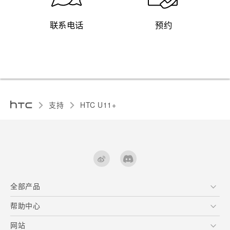
联系电话
预约
支持
HTC U11+‎
全部产品
区块链智能手机
帮助中心
快速入门指南
VIVE
用户指南
在线客服
网站