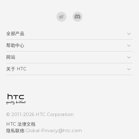
全部产品
区块链智能手机
帮助中心
快速入门指南
VIVE
用户指南
在线客服
网站
支援与服务
HTC Dev
关于 HTC
产品保固说明
HTC Research
ESG
客户服务中心
新闻稿
投资人
隐私政策
© 2011-2026 HTC Corporation
产品安全
HTC 法律文档
加入HTC
隐私联络:
Global-Privacy@htc.com
Security and Privacy Whitepaper